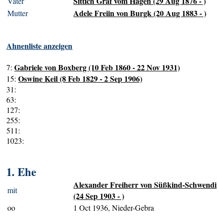
Sittich Graf vom Hagen (29 Aug 1876 - )
Vater
Adele Freiin von Burgk (20 Aug 1883 - )
Mutter
Ahnenliste anzeigen
Gabriele von Boxberg (10 Feb 1860 - 22 Nov 1931)
7:
Oswine Keil (8 Feb 1829 - 2 Sep 1906)
15:
31:
63:
127:
255:
511:
1023:
1. Ehe
Alexander Freiherr von Süßkind-Schwendi
mit
(24 Sep 1903 - )
oo
1 Oct 1936, Nieder-Gebra