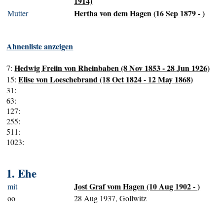
1914)
Hertha von dem Hagen (16 Sep 1879 - )
Mutter
Ahnenliste anzeigen
Hedwig Freiin von Rheinbaben (8 Nov 1853 - 28 Jun 1926)
7:
Elise von Loeschebrand (18 Oct 1824 - 12 May 1868)
15:
31:
63:
127:
255:
511:
1023:
1. Ehe
Jost Graf vom Hagen (10 Aug 1902 - )
mit
oo
28 Aug 1937, Gollwitz