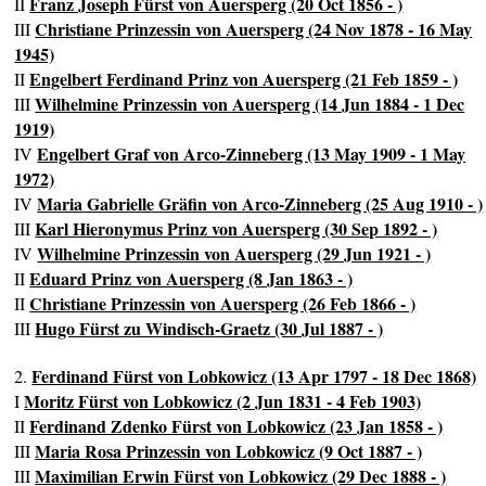
Franz Joseph Fürst von Auersperg (20 Oct 1856 - )
II
Christiane Prinzessin von Auersperg (24 Nov 1878 - 16 May
III
1945)
Engelbert Ferdinand Prinz von Auersperg (21 Feb 1859 - )
II
Wilhelmine Prinzessin von Auersperg (14 Jun 1884 - 1 Dec
III
1919)
Engelbert Graf von Arco-Zinneberg (13 May 1909 - 1 May
IV
1972)
Maria Gabrielle Gräfin von Arco-Zinneberg (25 Aug 1910 - )
IV
Karl Hieronymus Prinz von Auersperg (30 Sep 1892 - )
III
Wilhelmine Prinzessin von Auersperg (29 Jun 1921 - )
IV
Eduard Prinz von Auersperg (8 Jan 1863 - )
II
Christiane Prinzessin von Auersperg (26 Feb 1866 - )
II
Hugo Fürst zu Windisch-Graetz (30 Jul 1887 - )
III
Ferdinand Fürst von Lobkowicz (13 Apr 1797 - 18 Dec 1868)
2.
Moritz Fürst von Lobkowicz (2 Jun 1831 - 4 Feb 1903)
I
Ferdinand Zdenko Fürst von Lobkowicz (23 Jan 1858 - )
II
Maria Rosa Prinzessin von Lobkowicz (9 Oct 1887 - )
III
Maximilian Erwin Fürst von Lobkowicz (29 Dec 1888 - )
III