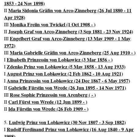
1853 - 24 Nov 1898)
Maria Sidonia Gräfin von Arco-Zinneberg (26 Jul 1880 - 11
II
Apr 1928)
Monika Freiin von Twickel (1 Oct 1908 - )
III
Joseph Graf von Arco-Zinneberg (3 Sep 1881 - 23 Nov 1924)
II
Engelbert Graf von Arco-Zinneberg (13 May 1909 - 1 May
III
1972)
Maria Gabrielle Gräfin von Arco-Zinneberg (25 Aug 1910 - )
III
Elisabeth Prinzessin von Lobkowicz (3 Mar 1856 - )
I
Zdenko Prinz von Lobkowicz (5 May 1858 - 13 Aug 1933)
I
August Prinz von Lobkowicz (2 Feb 1862 - 10 Aug 1921)
I
Anna Prinzessin von Lobkowicz (24 Dec 1867 - 6 May 1957)
I
Gabrielle Fürstin von Wrede (26 Jun 1895 - 14 Nov 1971)
II
Rose Sophie Prinzessin von Arenberg ( - )
III
Carl Fürst von Wrede (12 Jun 1899 - )
II
Ida Fürstin von Wrede (26 Feb 1909 - )
II
Ludwig Prinz von Lobkowicz (30 Nov 1807 - 3 Sep 1882)
5.
Rudolf Ferdinand Prinz von Lobkowicz (16 Aug 1840 - 9 Apr
I
1908)