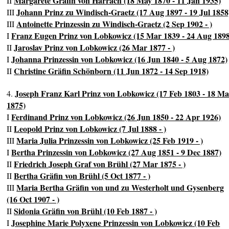
Margarete Gräfin von Harrach (18 May 1870 - 11 Jan 1935)
II
Johann Prinz zu Windisch-Graetz (17 Aug 1897 - 19 Jul 1858
III
Antoinette Prinzessin zu Windisch-Graetz (2 Sep 1902 - )
III
Franz Eugen Prinz von Lobkowicz (15 Mar 1839 - 24 Aug 1898
I
Jaroslav Prinz von Lobkowicz (26 Mar 1877 - )
II
Johanna Prinzessin von Lobkowicz (16 Jun 1840 - 5 Aug 1872)
I
Christine Gräfin Schönborn (11 Jun 1872 - 14 Sep 1918)
II
Joseph Franz Karl Prinz von Lobkowicz (17 Feb 1803 - 18 M
4.
1875)
Ferdinand Prinz von Lobkowicz (26 Jun 1850 - 22 Apr 1926)
I
Leopold Prinz von Lobkowicz (7 Jul 1888 - )
II
Maria Julia Prinzessin von Lobkowicz (25 Feb 1919 - )
III
Bertha Prinzessin von Lobkowicz (27 Aug 1851 - 9 Dec 1887)
I
Friedrich Joseph Graf von Brühl (27 Mar 1875 - )
II
Bertha Gräfin von Brühl (5 Oct 1877 - )
II
Maria Bertha Gräfin von und zu Westerholt und Gysenberg
III
(16 Oct 1907 - )
Sidonia Gräfin von Brühl (10 Feb 1887 - )
II
Josephine Marie Polyxene Prinzessin von Lobkowicz (10 Feb
I