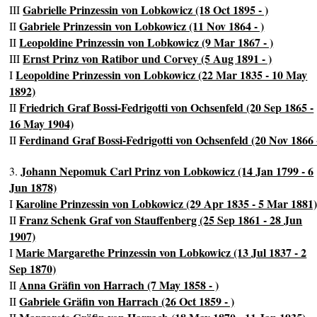
Gabrielle Prinzessin von Lobkowicz (18 Oct 1895 - )
III
Gabriele Prinzessin von Lobkowicz (11 Nov 1864 - )
II
Leopoldine Prinzessin von Lobkowicz (9 Mar 1867 - )
II
Ernst Prinz von Ratibor und Corvey (5 Aug 1891 - )
III
Leopoldine Prinzessin von Lobkowicz (22 Mar 1835 - 10 May
I
1892)
Friedrich Graf Bossi-Fedrigotti von Ochsenfeld (20 Sep 1865 -
II
16 May 1904)
Ferdinand Graf Bossi-Fedrigotti von Ochsenfeld (20 Nov 1866 -
II
Johann Nepomuk Carl Prinz von Lobkowicz (14 Jan 1799 - 6
3.
Jun 1878)
Karoline Prinzessin von Lobkowicz (29 Apr 1835 - 5 Mar 1881
I
Franz Schenk Graf von Stauffenberg (25 Sep 1861 - 28 Jun
II
1907)
Marie Margarethe Prinzessin von Lobkowicz (13 Jul 1837 - 2
I
Sep 1870)
Anna Gräfin von Harrach (7 May 1858 - )
II
Gabriele Gräfin von Harrach (26 Oct 1859 - )
II