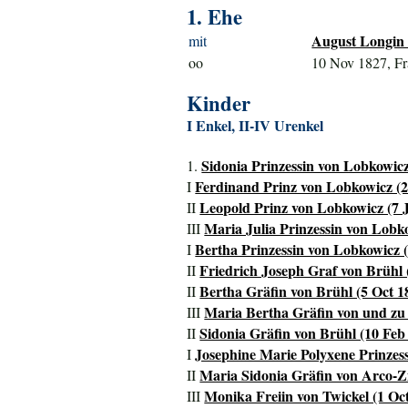
1. Ehe
August Longin 
mit
oo
10 Nov 1827, F
Kinder
I Enkel, II-IV Urenkel
Sidonia Prinzessin von Lobkowicz
1.
Ferdinand Prinz von Lobkowicz (2
I
Leopold Prinz von Lobkowicz (7 J
II
Maria Julia Prinzessin von Lobko
III
Bertha Prinzessin von Lobkowicz 
I
Friedrich Joseph Graf von Brühl 
II
Bertha Gräfin von Brühl (5 Oct 18
II
Maria Bertha Gräfin von und zu 
III
Sidonia Gräfin von Brühl (10 Feb 
II
Josephine Marie Polyxene Prinzess
I
Maria Sidonia Gräfin von Arco-Zi
II
Monika Freiin von Twickel (1 Oct
III