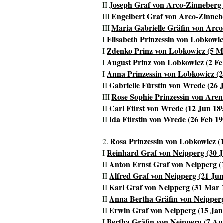
Joseph Graf von Arco-Zinneberg 
II
Engelbert Graf von Arco-Zinneb
III
Maria Gabrielle Gräfin von Arco
III
Elisabeth Prinzessin von Lobkowic
I
Zdenko Prinz von Lobkowicz (5 M
I
August Prinz von Lobkowicz (2 Fe
I
Anna Prinzessin von Lobkowicz (2
I
Gabrielle Fürstin von Wrede (26 
II
Rose Sophie Prinzessin von Arenb
III
Carl Fürst von Wrede (12 Jun 189
II
Ida Fürstin von Wrede (26 Feb 190
II
Rosa Prinzessin von Lobkowicz (1
2.
Reinhard Graf von Neipperg (30 Ju
I
Anton Ernst Graf von Neipperg (1
II
Alfred Graf von Neipperg (21 Jun 
II
Karl Graf von Neipperg (31 Mar 1
II
Anna Bertha Gräfin von Neipperg 
II
Erwin Graf von Neipperg (15 Jan 
II
Bertha Gräfin von Neipperg (7 Aug
I