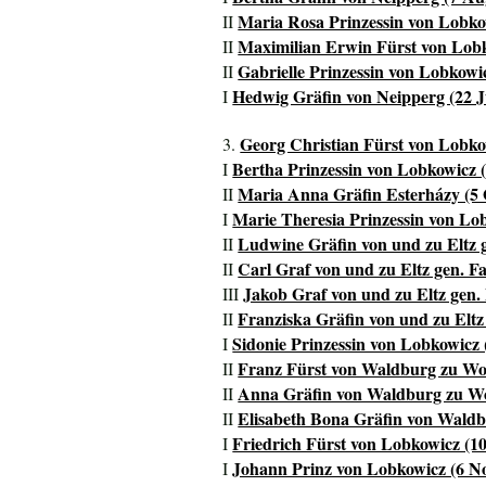
Maria Rosa Prinzessin von Lobkow
II
Maximilian Erwin Fürst von Lobk
II
Gabrielle Prinzessin von Lobkowic
II
Hedwig Gräfin von Neipperg (22 Ju
I
Georg Christian Fürst von Lobko
3.
Bertha Prinzessin von Lobkowicz (
I
Maria Anna Gräfin Esterházy (5 O
II
Marie Theresia Prinzessin von Lo
I
Ludwine Gräfin von und zu Eltz g
II
Carl Graf von und zu Eltz gen. F
II
Jakob Graf von und zu Eltz gen. 
III
Franziska Gräfin von und zu Eltz
II
Sidonie Prinzessin von Lobkowicz 
I
Franz Fürst von Waldburg zu Wol
II
Anna Gräfin von Waldburg zu Wol
II
Elisabeth Bona Gräfin von Waldb
II
Friedrich Fürst von Lobkowicz (10
I
Johann Prinz von Lobkowicz (6 No
I