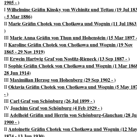
1905 - )
Wilhelmine Gräfin Kinsky von Wchinitz und Tettau (19 Jul 18
I
- 5 Mar 1886)
Marie Gräfin Chotek von Chotkowa und Wognin (11 Jul 1863 
II
)
Marie Anna Gräfin von Thun und Hohenstein (15 Mar 1897 -
III
Karoline Gräfin Chotek von Chotkowa und Wognin (19 Nov
II
1865 - 29 Nov 1919)
Erwein Hartwig Graf von Nostitz-Rieneck (13 Sep 1887 - )
III
Sophie Gräfin Chotek von Chotkowa und Wognin (1 Mar 1868
II
28 Jun 1914)
Maximilian Herzog von Hohenberg (29 Sep 1902 - )
III
Oktavia Gräfin Chotek von Chotkowa und Wognin (5 May 18
II
- )
Carl Graf von Schönburg (26 Jul 1899 - )
III
Joachim Graf von Schönburg (4 Feb 1929 - )
IV
Adelheid Gräfin und Herrin von Schönburg-Glauchau (28 Ju
III
1900 - )
Antoinette Gräfin Chotek von Chotkowa und Wognin (12 Ma
II
1874 - 13 Jun 1930)