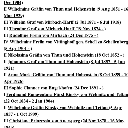
Dec 1904)
Wilhelmine Gräfin von Thun und Hohenstein (9 Aug 1851 - 1
II
Mar 1929)
Wilhelm Graf von Mirbach-Harff (2 Jul 1871 - 6 Jul 1918)
III
Theodor Graf von Mirbach-Harff (19 Nov 1874 - )
III
Rudolfine Freiin von Mirbach (24 Dec 1875 - )
III
Wilhelmine Freiin von Vittinghoff gen. Schell zu Schellenber
IV
(5 Apr 1901 - )
Nikolasina Gräfin von Thun und Hohenstein (18 Oct 1852 - )
II
Johannes Graf von Thun und Hohenstein (8 Jul 1857 - 5 Jun
II
1921)
Anna Marie Gräfin von Thun und Hohenstein (8 Oct 1859 - 1
II
Apr 1926)
Sophie Clanner von Engelshofen (24 Dec 1891 - )
III
Ferdinand Bonaventura Fürst Kinsky von Wchinitz und Tetta
I
(22 Oct 1834 - 2 Jan 1904)
Wilhelmine Gräfin Kinsky von Wchinitz und Tettau (5 Apr
II
1857 - 1 Oct 1909)
Christiane Prinzessin von Auersperg (24 Nov 1878 - 16 May
III
1945)