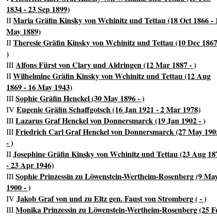
1834 - 23 Sep 1899)
Maria Gräfin Kinsky von Wchinitz und Tettau (18 Oct 1866 - 
II
May 1889)
Theresie Gräfin Kinsky von Wchinitz und Tettau (10 Dec 1867
II
)
Alfons Fürst von Clary und Aldringen (12 Mar 1887 - )
III
Wilhelmine Gräfin Kinsky von Wchinitz und Tettau (12 Aug
II
1869 - 16 May 1943)
Sophie Gräfin Henckel (30 May 1896 - )
III
Eugenie Gräfin Schaffgotsch (16 Jan 1921 - 2 Mar 1978)
IV
Lazarus Graf Henckel von Donnersmarck (19 Jan 1902 - )
III
Friedrich Carl Graf Henckel von Donnersmarck (27 May 190
III
- )
Josephine Gräfin Kinsky von Wchinitz und Tettau (23 Aug 18
II
- 23 Apr 1946)
Sophie Prinzessin zu Löwenstein-Wertheim-Rosenberg (9 Ma
III
1900 - )
Jakob Graf von und zu Eltz gen. Faust von Stromberg ( - )
IV
Monika Prinzessin zu Löwenstein-Wertheim-Rosenberg (25 F
III