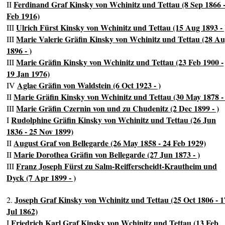
Ferdinand Graf Kinsky von Wchinitz und Tettau (8 Sep 1866 -
II
Feb 1916)
Ulrich Fürst Kinsky von Wchinitz und Tettau (15 Aug 1893 - 
III
Marie Valerie Gräfin Kinsky von Wchinitz und Tettau (28 A
III
1896 - )
Marie Gräfin Kinsky von Wchinitz und Tettau (23 Feb 1900 -
III
19 Jan 1976)
Aglae Gräfin von Waldstein (6 Oct 1923 - )
IV
Marie Gräfin Kinsky von Wchinitz und Tettau (30 May 1878 - 
II
Marie Gräfin Czernin von und zu Chudenitz (2 Dec 1899 - )
III
Rudolphine Gräfin Kinsky von Wchinitz und Tettau (26 Jun
I
1836 - 25 Nov 1899)
August Graf von Bellegarde (26 May 1858 - 24 Feb 1929)
II
Marie Dorothea Gräfin von Bellegarde (27 Jun 1873 - )
II
Franz Joseph Fürst zu Salm-Reifferscheidt-Krautheim und
III
Dyck (7 Apr 1899 - )
Joseph Graf Kinsky von Wchinitz und Tettau (25 Oct 1806 - 1
2.
Jul 1862)
Friedrich Karl Graf Kinsky von Wchinitz und Tettau (13 Feb
I