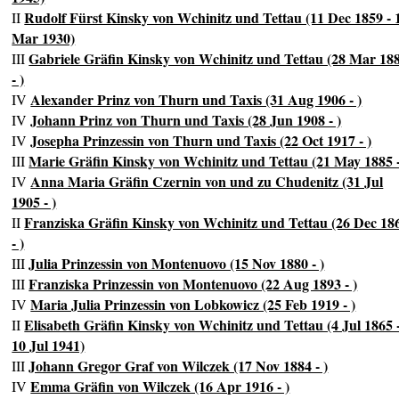
Rudolf Fürst Kinsky von Wchinitz und Tettau (11 Dec 1859 - 
II
Mar 1930)
Gabriele Gräfin Kinsky von Wchinitz und Tettau (28 Mar 18
III
- )
Alexander Prinz von Thurn und Taxis (31 Aug 1906 - )
IV
Johann Prinz von Thurn und Taxis (28 Jun 1908 - )
IV
Josepha Prinzessin von Thurn und Taxis (22 Oct 1917 - )
IV
Marie Gräfin Kinsky von Wchinitz und Tettau (21 May 1885 -
III
Anna Maria Gräfin Czernin von und zu Chudenitz (31 Jul
IV
1905 - )
Franziska Gräfin Kinsky von Wchinitz und Tettau (26 Dec 18
II
- )
Julia Prinzessin von Montenuovo (15 Nov 1880 - )
III
Franziska Prinzessin von Montenuovo (22 Aug 1893 - )
III
Maria Julia Prinzessin von Lobkowicz (25 Feb 1919 - )
IV
Elisabeth Gräfin Kinsky von Wchinitz und Tettau (4 Jul 1865 
II
10 Jul 1941)
Johann Gregor Graf von Wilczek (17 Nov 1884 - )
III
Emma Gräfin von Wilczek (16 Apr 1916 - )
IV