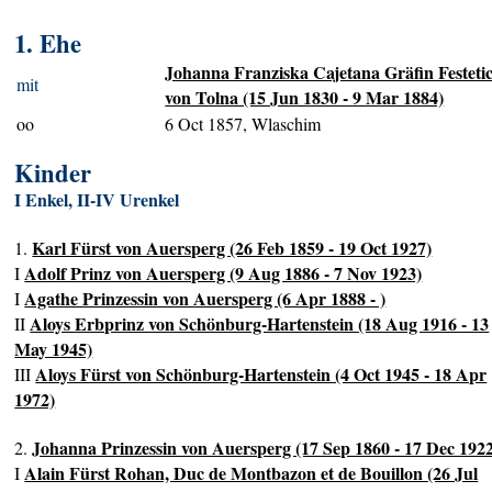
1. Ehe
Johanna Franziska Cajetana Gräfin Festeti
mit
von Tolna (15 Jun 1830 - 9 Mar 1884)
oo
6 Oct 1857, Wlaschim
Kinder
I Enkel, II-IV Urenkel
Karl Fürst von Auersperg (26 Feb 1859 - 19 Oct 1927)
1.
Adolf Prinz von Auersperg (9 Aug 1886 - 7 Nov 1923)
I
Agathe Prinzessin von Auersperg (6 Apr 1888 - )
I
Aloys Erbprinz von Schönburg-Hartenstein (18 Aug 1916 - 13
II
May 1945)
Aloys Fürst von Schönburg-Hartenstein (4 Oct 1945 - 18 Apr
III
1972)
Johanna Prinzessin von Auersperg (17 Sep 1860 - 17 Dec 192
2.
Alain Fürst Rohan, Duc de Montbazon et de Bouillon (26 Jul
I