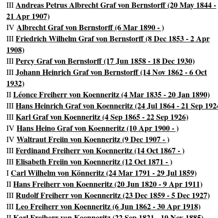
Andreas Petrus Albrecht Graf von Bernstorff (20 May 1844 -
III
21 Apr 1907)
Albrecht Graf von Bernstorff (6 Mar 1890 - )
IV
Friedrich Wilhelm Graf von Bernstorff (8 Dec 1853 - 2 Apr
III
1908)
Percy Graf von Bernstorff (17 Jun 1858 - 18 Dec 1930)
III
Johann Heinrich Graf von Bernstorff (14 Nov 1862 - 6 Oct
III
1932)
Léonce Freiherr von Koenneritz (4 Mar 1835 - 20 Jan 1890)
II
Hans Heinrich Graf von Koenneritz (24 Jul 1864 - 21 Sep 192
III
Karl Graf von Koenneritz (4 Sep 1865 - 22 Sep 1926)
III
Hans Heino Graf von Koenneritz (10 Apr 1900 - )
IV
Waltraut Freiin von Koenneritz (9 Dec 1907 - )
IV
Ferdinand Freiherr von Koenneritz (14 Oct 1867 - )
III
Elisabeth Freiin von Koenneritz (12 Oct 1871 - )
III
Carl Wilhelm von Könneritz (24 Mar 1791 - 29 Jul 1859)
I
Hans Freiherr von Koenneritz (20 Jun 1820 - 9 Apr 1911)
II
Rudolf Freiherr von Koenneritz (23 Dec 1859 - 5 Dec 1927)
III
Leo Freiherr von Koenneritz (6 Jun 1862 - 30 Apr 1918)
III
Karl Freiherr von Koenneritz (22 Sep 1821 - 10 Nov 1885)
II