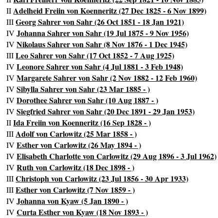
Adelheid Freiin von Koenneritz (27 Dec 1825 - 6 Nov 1899)
II
Georg Sahrer von Sahr (26 Oct 1851 - 18 Jan 1921)
III
Johanna Sahrer von Sahr (19 Jul 1875 - 9 Nov 1956)
IV
Nikolaus Sahrer von Sahr (8 Nov 1876 - 1 Dec 1945)
IV
Leo Sahrer von Sahr (17 Oct 1852 - 7 Aug 1925)
III
Leonore Sahrer von Sahr (4 Jul 1881 - 3 Feb 1948)
IV
Margarete Sahrer von Sahr (2 Nov 1882 - 12 Feb 1960)
IV
Sibylla Sahrer von Sahr (23 Mar 1885 - )
IV
Dorothee Sahrer von Sahr (10 Aug 1887 - )
IV
Siegfried Sahrer von Sahr (20 Dec 1891 - 29 Jan 1953)
IV
Ida Freiin von Koenneritz (16 Sep 1828 - )
II
Adolf von Carlowitz (25 Mar 1858 - )
III
Esther von Carlowitz (26 May 1894 - )
IV
Elisabeth Charlotte von Carlowitz (29 Aug 1896 - 3 Jul 1962)
IV
Ruth von Carlowitz (18 Dec 1898 - )
IV
Christoph von Carlowitz (23 Jul 1856 - 30 Apr 1933)
III
Esther von Carlowitz (7 Nov 1859 - )
III
Johanna von Kyaw (5 Jan 1890 - )
IV
Curta Esther von Kyaw (18 Nov 1893 - )
IV