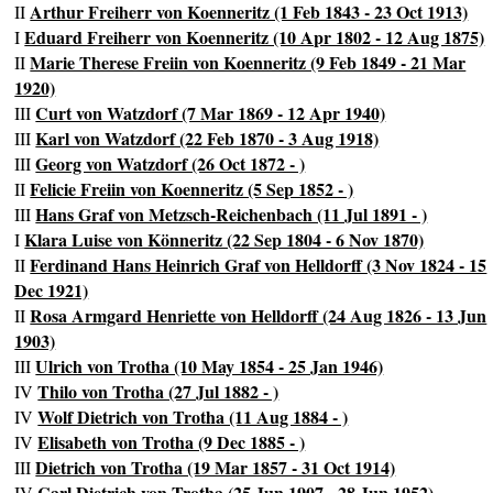
Arthur Freiherr von Koenneritz (1 Feb 1843 - 23 Oct 1913)
II
Eduard Freiherr von Koenneritz (10 Apr 1802 - 12 Aug 1875)
I
Marie Therese Freiin von Koenneritz (9 Feb 1849 - 21 Mar
II
1920)
Curt von Watzdorf (7 Mar 1869 - 12 Apr 1940)
III
Karl von Watzdorf (22 Feb 1870 - 3 Aug 1918)
III
Georg von Watzdorf (26 Oct 1872 - )
III
Felicie Freiin von Koenneritz (5 Sep 1852 - )
II
Hans Graf von Metzsch-Reichenbach (11 Jul 1891 - )
III
Klara Luise von Könneritz (22 Sep 1804 - 6 Nov 1870)
I
Ferdinand Hans Heinrich Graf von Helldorff (3 Nov 1824 - 15
II
Dec 1921)
Rosa Armgard Henriette von Helldorff (24 Aug 1826 - 13 Jun
II
1903)
Ulrich von Trotha (10 May 1854 - 25 Jan 1946)
III
Thilo von Trotha (27 Jul 1882 - )
IV
Wolf Dietrich von Trotha (11 Aug 1884 - )
IV
Elisabeth von Trotha (9 Dec 1885 - )
IV
Dietrich von Trotha (19 Mar 1857 - 31 Oct 1914)
III
Carl Dietrich von Trotha (25 Jun 1907 - 28 Jun 1952)
IV