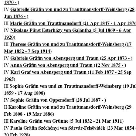
1870 - )
Gabrielle Gräfin von und zu Trauttmansdorff-Weinsberg (28
IV
Jun 1876 - )
Marie Gräfin von Trauttmansdorff (21 Apr 1847 - 1 Apr 187
III
Nikolaus Fürst Esterházy von Galántha (5 Jul 1869 - 6 Apr
IV
1920)
Therese Gräfin von und zu Trauttmansdorff-Weinsberg (17
III
May 1852 - 7 Sep 1914)
Gabriele Gräfin von Abensperg und Traun (25 Apr 1873 - )
IV
Anna Gräfin von Abensperg und Traun (12 Nov 1875 - )
IV
Karl Graf von Abensperg und Traun (11 Feb 1877 - 25 Sep
IV
1965)
Sophie Gräfin von und zu Trauttmansdorff-Weinsberg (19 Ju
III
1859 - 17 Aug 1898)
Sophie Gräfin von Oppersdorff (28 Jul 1887 - )
IV
Karoline Gräfin von und zu Trauttmansdorff-Weinsberg (29
II
Feb 1808 - 19 Mar 1886)
Karoline Gräfin von Grünne (5 Jul 1832 - 21 Mar 1911)
III
Paula Gräfin Széchényi von Sárvár-Felsövidék (23 Mar 1854 
IV
20 Feb 1928)