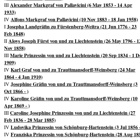
Alexander Markgraf von Pallavicini (6 May 1853 - 14 Apr
III
1933)
Alfons Markgraf von Pallavicini (10 Nov 1883 - 18 Jan 1958)
IV
Josepha Landgräfin zu Fürstenberg-Weitra (21 Jun 1776 - 23
I
Feb 1848)
Aloys Joseph Fürst von und zu Liechtenstein (26 May 1796 - 1
II
Nov 1858)
Marie Prinzessin von und zu Liechtenstein (20 Sep 1834 - 1 D
III
1909)
Karl Graf von und zu Trauttmansdorff-Weinsberg (24 Mar
IV
1864 - 4 Jan 1910)
Josephine Gräfin von und zu Trauttmansdorff-Weinsberg (3
IV
Oct 1866 - )
Karoline Gräfin von und zu Trauttmansdorff-Weinsberg (10
IV
Apr 1869 - )
Caroline Josephine Prinzessin von und zu Liechtenstein (27
III
Feb 1836 - 28 Mar 1885)
Ludovika Prinzessin von Schönburg-Hartenstein (3 Jul 1856 -
IV
Franziska Prinzessin von Schönburg-Hartenstein (28 Aug 18
IV