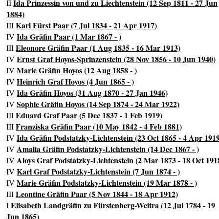
Ida Prinzessin von und zu Liechtenstein (12 Sep 1811 - 27 Jun
II
1884)
Karl Fürst Paar (7 Jul 1834 - 21 Apr 1917)
III
Ida Gräfin Paar (1 Mar 1867 - )
IV
Eleonore Gräfin Paar (1 Aug 1835 - 16 Mar 1913)
III
Ernst Graf Hoyos-Sprinzenstein (28 Nov 1856 - 10 Jun 1940)
IV
Marie Gräfin Hoyos (12 Aug 1858 - )
IV
Heinrich Graf Hoyos (4 Jun 1865 - )
IV
Ida Gräfin Hoyos (31 Aug 1870 - 27 Jan 1946)
IV
Sophie Gräfin Hoyos (14 Sep 1874 - 24 Mar 1922)
IV
Eduard Graf Paar (5 Dec 1837 - 1 Feb 1919)
III
Franziska Gräfin Paar (10 May 1842 - 4 Feb 1881)
III
Ida Gräfin Podstatzky-Lichtenstein (23 Oct 1865 - 4 Apr 191
IV
Amalia Gräfin Podstatzky-Lichtenstein (14 Dec 1867 - )
IV
Aloys Graf Podstatzky-Lichtenstein (2 Mar 1873 - 18 Oct 191
IV
Karl Graf Podstatzky-Lichtenstein (7 Jun 1874 - )
IV
Marie Gräfin Podstatzky-Lichtenstein (19 Mar 1878 - )
IV
Leontine Gräfin Paar (5 Nov 1844 - 18 Apr 1912)
III
Elisabeth Landgräfin zu Fürstenberg-Weitra (12 Jul 1784 - 19
I
Jun 1865)