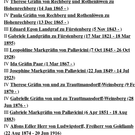
Therese Gräfin von Rechberg und Rothenlöwen zu
IV
Hohenrechberg (14 Jan 1865 - )
Paula Gräfin von Rechberg und Rothenlöwen zu
IV
Hohenrechberg (13 Dec 1865 - )
Eduard Egon Landgraf zu Fürstenberg (5 Nov 1843 - )
III
Gabriele Landgräfin zu Fürstenberg (17 Mar 1821 - 18 Mar
II
1895)
Leopoldine Markgräfin von Pallavicini (7 Oct 1845 - 26 Oct
III
1928)
Ida Gräfin Paar (1 Mar 1867 - )
IV
Josephine Markgräfin von Pallavicini (22 Jan 1849 - 14 Jul
III
1923)
Therese Gräfin von und zu Trauttmansdorff-Weinsberg (9 F
IV
1870 - )
Gabrielle Gräfin von und zu Trauttmansdorff-Weinsberg (28
IV
Jun 1876 - )
Gabriele Markgräfin von Pallavicini (6 Apr 1851 - 18 Aug
III
1883)
Alfons Edler Herr von Ludwigstorff, Freiherr von Goldlamb
IV
(22 Aug 1874 - 20 Jun 1916)