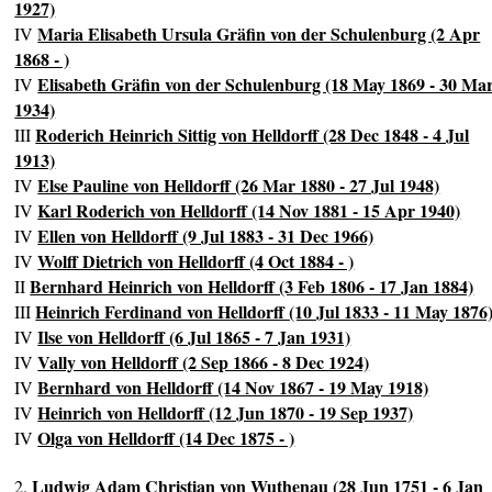
1927)
Maria Elisabeth Ursula Gräfin von der Schulenburg (2 Apr
IV
1868 - )
Elisabeth Gräfin von der Schulenburg (18 May 1869 - 30 Ma
IV
1934)
Roderich Heinrich Sittig von Helldorff (28 Dec 1848 - 4 Jul
III
1913)
Else Pauline von Helldorff (26 Mar 1880 - 27 Jul 1948)
IV
Karl Roderich von Helldorff (14 Nov 1881 - 15 Apr 1940)
IV
Ellen von Helldorff (9 Jul 1883 - 31 Dec 1966)
IV
Wolff Dietrich von Helldorff (4 Oct 1884 - )
IV
Bernhard Heinrich von Helldorff (3 Feb 1806 - 17 Jan 1884)
II
Heinrich Ferdinand von Helldorff (10 Jul 1833 - 11 May 1876
III
Ilse von Helldorff (6 Jul 1865 - 7 Jan 1931)
IV
Vally von Helldorff (2 Sep 1866 - 8 Dec 1924)
IV
Bernhard von Helldorff (14 Nov 1867 - 19 May 1918)
IV
Heinrich von Helldorff (12 Jun 1870 - 19 Sep 1937)
IV
Olga von Helldorff (14 Dec 1875 - )
IV
Ludwig Adam Christian von Wuthenau (28 Jun 1751 - 6 Jan
2.