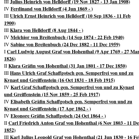
Julius Heinrich von Helldorff (19 Nov 1827 - 13 Jan 1908)
III
Ferdinand von Helldorff (4 Jun 1869 - )
IV
Ulrich Ernst Heinrich von Helldorff (10 Sep 1836 - 11 Feb
III
1900)
Klara von Helldorff (8 Aug 1844 - )
III
Melchior von Breitenbuch (14 Sep 1874 - 22 Feb 1940)
IV
Sabine von Breitenbuch (24 Dec 1882 - 11 Dec 1959)
IV
Carl Ludwig August Graf von Hohenthal (9 Apr 1769 - 27 Ma
I
1826)
Klara Gräfin von Hohenthal (31 Jan 1801 - 17 Dec 1850)
II
Hans Ulrich Graf Schaffgotsch gen. Semperfrei von und zu
III
Kynast und Greiffenstein (16 Oct 1831 - 18 Feb 1915)
Karl Graf Schaffgotsch gen. Semperfrei von und zu Kynast
IV
und Greiffenstein (15 Nov 1859 - 25 Feb 1917)
Elisabeth Gräfin Schaffgotsch gen. Semperfrei von und zu
IV
Kynast und Greiffenstein (17 Apr 1862 - )
Eleonore Gräfin Schaffgotsch (24 Oct 1864 - )
IV
Carl Friedrich Anton Graf von Hohenthal (6 Nov 1803 - 11 D
II
1852)
Karl Julius Leopold Graf von Hohenthal (21 Jun 1830 - 16 F
III