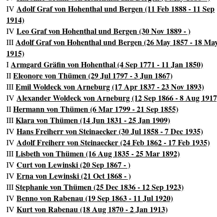
Adolf Graf von Hohenthal und Bergen (11 Feb 1888 - 11 Sep
IV
1914)
Leo Graf von Hohenthal und Bergen (30 Nov 1889 - )
IV
Adolf Graf von Hohenthal und Bergen (26 May 1857 - 18 Ma
III
1915)
Armgard Gräfin von Hohenthal (4 Sep 1771 - 11 Jan 1850)
I
Eleonore von Thümen (29 Jul 1797 - 3 Jun 1867)
II
Emil Woldeck von Arneburg (17 Apr 1837 - 23 Nov 1893)
III
Alexander Woldeck von Arneburg (12 Sep 1866 - 8 Aug 1917
IV
Hermann von Thümen (6 Mar 1799 - 21 Sep 1855)
II
Klara von Thümen (14 Jun 1831 - 25 Jan 1909)
III
Hans Freiherr von Steinaecker (30 Jul 1858 - 7 Dec 1935)
IV
Adolf Freiherr von Steinaecker (24 Feb 1862 - 17 Feb 1935)
IV
Lisbeth von Thümen (16 Aug 1835 - 25 Mar 1892)
III
Curt von Lewinski (20 Sep 1867 - )
IV
Erna von Lewinski (21 Oct 1868 - )
IV
Stephanie von Thümen (25 Dec 1836 - 12 Sep 1923)
III
Benno von Rabenau (19 Sep 1863 - 11 Jul 1920)
IV
Kurt von Rabenau (18 Aug 1870 - 2 Jan 1913)
IV