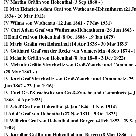
Martha Gräfin von Hohenthal (3 Sep 1860 - )
IV
Max Heinrich Adam Graf von Wuthenau-Hohenthurm (21 J
III
1834 - 20 Mar 1912)
Wilma von Wuthenau (12 Jan 1861 - 7 May 1931)
IV
Carl Adam Graf von Wuthenau-Hohenthurm (26 Jun 1863 - 
IV
Emil Graf von Hohenthal (8 Oct 1808 - 19 Jan 1879)
II
Maria Gräfin von Hohenthal (14 Apr 1838 - 30 May 1893)
III
Gotthard Graf von der Recke von Volmerstein (4 Sep 1874 - )
IV
Melanie Gräfin von Hohenthal (8 Jan 1840 - 3 Dec 1922)
III
Melanie Gräfin Strachwitz von Groß-Zauche und Camminet
IV
(28 Mar 1861 - )
Karl Graf Strachwitz von Groß-Zauche und Camminetz (25
IV
Jun 1867 - 23 Jun 1916)
Curt Graf Strachwitz von Groß-Zauche und Camminetz (4 J
IV
1868 - 4 Apr 1923)
Adolf Graf von Hohenthal (4 Jan 1846 - 1 Nov 1914)
III
Adolf Graf von Hohenthal (27 Nov 1811 - 9 Oct 1875)
II
Wilhelm Graf von Hohenthal und Bergen (4 Feb 1853 - 29 Se
III
1909)
Karoline Gräfin von Hohenthal und Bergen (8 May 1886 - )
IV