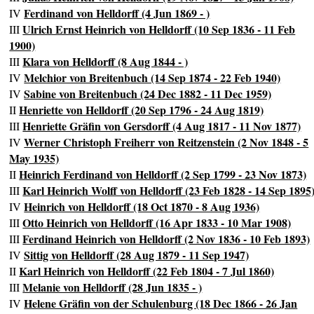
Ferdinand von Helldorff (4 Jun 1869 - )
IV
Ulrich Ernst Heinrich von Helldorff (10 Sep 1836 - 11 Feb
III
1900)
Klara von Helldorff (8 Aug 1844 - )
III
Melchior von Breitenbuch (14 Sep 1874 - 22 Feb 1940)
IV
Sabine von Breitenbuch (24 Dec 1882 - 11 Dec 1959)
IV
Henriette von Helldorff (20 Sep 1796 - 24 Aug 1819)
II
Henriette Gräfin von Gersdorff (4 Aug 1817 - 11 Nov 1877)
III
Werner Christoph Freiherr von Reitzenstein (2 Nov 1848 - 5
IV
May 1935)
Heinrich Ferdinand von Helldorff (2 Sep 1799 - 23 Nov 1873)
II
Karl Heinrich Wolff von Helldorff (23 Feb 1828 - 14 Sep 1895
III
Heinrich von Helldorff (18 Oct 1870 - 8 Aug 1936)
IV
Otto Heinrich von Helldorff (16 Apr 1833 - 10 Mar 1908)
III
Ferdinand Heinrich von Helldorff (2 Nov 1836 - 10 Feb 1893)
III
Sittig von Helldorff (28 Aug 1879 - 11 Sep 1947)
IV
Karl Heinrich von Helldorff (22 Feb 1804 - 7 Jul 1860)
II
Melanie von Helldorff (28 Jun 1835 - )
III
Helene Gräfin von der Schulenburg (18 Dec 1866 - 26 Jan
IV