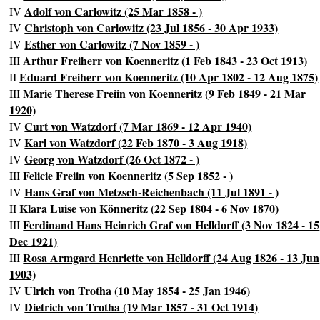
Adolf von Carlowitz (25 Mar 1858 - )
IV
Christoph von Carlowitz (23 Jul 1856 - 30 Apr 1933)
IV
Esther von Carlowitz (7 Nov 1859 - )
IV
Arthur Freiherr von Koenneritz (1 Feb 1843 - 23 Oct 1913)
III
Eduard Freiherr von Koenneritz (10 Apr 1802 - 12 Aug 1875)
II
Marie Therese Freiin von Koenneritz (9 Feb 1849 - 21 Mar
III
1920)
Curt von Watzdorf (7 Mar 1869 - 12 Apr 1940)
IV
Karl von Watzdorf (22 Feb 1870 - 3 Aug 1918)
IV
Georg von Watzdorf (26 Oct 1872 - )
IV
Felicie Freiin von Koenneritz (5 Sep 1852 - )
III
Hans Graf von Metzsch-Reichenbach (11 Jul 1891 - )
IV
Klara Luise von Könneritz (22 Sep 1804 - 6 Nov 1870)
II
Ferdinand Hans Heinrich Graf von Helldorff (3 Nov 1824 - 15
III
Dec 1921)
Rosa Armgard Henriette von Helldorff (24 Aug 1826 - 13 Jun
III
1903)
Ulrich von Trotha (10 May 1854 - 25 Jan 1946)
IV
Dietrich von Trotha (19 Mar 1857 - 31 Oct 1914)
IV