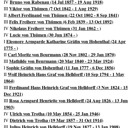
Bruno von Rabenau (14 Jul 1857 - 19 Aug 1918)
IV
Viktor von Thümen (7 Oct 1842 - 1 Aug 1929)
III
Albert Ferdinand von Thümen (22 Oct 1802 - 8 Sep 1841)
II
Felix Freiherr von Thümen (6 Feb 1839 - 13 Oct 1892)
III
Nikolaus Freiherr von Thümen (31 Jan 1862 - )
IV
Lucie von Thümen (30 Jun 1874 - )
IV
Eleonore Armgarde Katharine Gräfin von Hohenthal (24 Apr
I
1775 - )
Carl Moritz von Beurmann (28 Nov 1802 - 29 Jan 1870)
II
Mathilde von Beurmann (20 Mar 1840 - 23 May 1924)
III
Sophie Gräfin von Hohenthal (11 Jan 1777 - 6 Dec 1856)
I
Wolf Heinrich Hans Graf von Helldorff (10 Sep 1794 - 1 May
II
1864)
Ferdinand Hans Heinrich Graf von Helldorff (3 Nov 1824 - 15
III
Dec 1921)
Rosa Armgard Henriette von Helldorff (24 Aug 1826 - 13 Jun
III
1903)
Ulrich von Trotha (10 May 1854 - 25 Jan 1946)
IV
Dietrich von Trotha (19 Mar 1857 - 31 Oct 1914)
IV
Julius Heinrich von Helldorff (19 Nov 1827 - 13 Jan 1908)
III