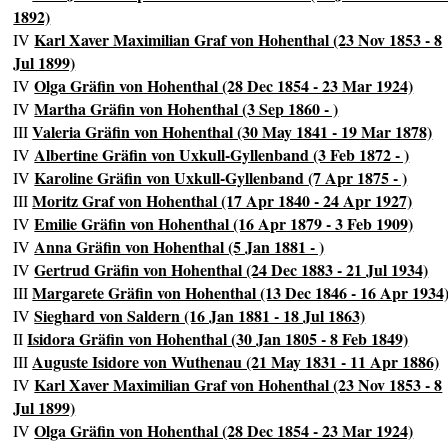
1892)
Karl Xaver Maximilian Graf von Hohenthal (23 Nov 1853 - 8
IV
Jul 1899)
Olga Gräfin von Hohenthal (28 Dec 1854 - 23 Mar 1924)
IV
Martha Gräfin von Hohenthal (3 Sep 1860 - )
IV
Valeria Gräfin von Hohenthal (30 May 1841 - 19 Mar 1878)
III
Albertine Gräfin von Uxkull-Gyllenband (3 Feb 1872 - )
IV
Karoline Gräfin von Uxkull-Gyllenband (7 Apr 1875 - )
IV
Moritz Graf von Hohenthal (17 Apr 1840 - 24 Apr 1927)
III
Emilie Gräfin von Hohenthal (16 Apr 1879 - 3 Feb 1909)
IV
Anna Gräfin von Hohenthal (5 Jan 1881 - )
IV
Gertrud Gräfin von Hohenthal (24 Dec 1883 - 21 Jul 1934)
IV
Margarete Gräfin von Hohenthal (13 Dec 1846 - 16 Apr 1934
III
Sieghard von Saldern (16 Jan 1881 - 18 Jul 1863)
IV
Isidora Gräfin von Hohenthal (30 Jan 1805 - 8 Feb 1849)
II
Auguste Isidore von Wuthenau (21 May 1831 - 11 Apr 1886)
III
Karl Xaver Maximilian Graf von Hohenthal (23 Nov 1853 - 8
IV
Jul 1899)
Olga Gräfin von Hohenthal (28 Dec 1854 - 23 Mar 1924)
IV