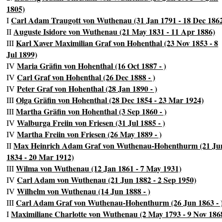
1805)
Carl Adam Traugott von Wuthenau (31 Jan 1791 - 18 Dec 186
I
Auguste Isidore von Wuthenau (21 May 1831 - 11 Apr 1886)
II
Karl Xaver Maximilian Graf von Hohenthal (23 Nov 1853 - 8
III
Jul 1899)
Maria Gräfin von Hohenthal (16 Oct 1887 - )
IV
Carl Graf von Hohenthal (26 Dec 1888 - )
IV
Peter Graf von Hohenthal (28 Jan 1890 - )
IV
Olga Gräfin von Hohenthal (28 Dec 1854 - 23 Mar 1924)
III
Martha Gräfin von Hohenthal (3 Sep 1860 - )
III
Walburga Freiin von Friesen (31 Jul 1885 - )
IV
Martha Freiin von Friesen (26 May 1889 - )
IV
Max Heinrich Adam Graf von Wuthenau-Hohenthurm (21 Ju
II
1834 - 20 Mar 1912)
Wilma von Wuthenau (12 Jan 1861 - 7 May 1931)
III
Carl Adam von Wuthenau (21 Jun 1882 - 2 Sep 1950)
IV
Wilhelm von Wuthenau (14 Jun 1888 - )
IV
Carl Adam Graf von Wuthenau-Hohenthurm (26 Jun 1863 - 
III
Maximiliane Charlotte von Wuthenau (2 May 1793 - 9 Nov 186
I