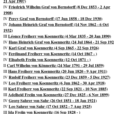
21 Apr 1907)
Friedrich Wilhelm Graf von Bernstorff (8 Dec 1853 - 2 Apr
IV
1908)
Percy Graf von Bernstorff (17 Jun 1858 - 18 Dec 1930)
IV
Johann Heinrich Graf von Bernstorff (14 Nov 1862 - 6 Oct
IV
1932)
Léonce Freiherr von Koenneritz (4 Mar 1835 - 20 Jan 1890)
III
Hans Heinrich Graf von Koenneritz (24 Jul 1864 - 21 Sep 192
IV
Karl Graf von Koenneritz (4 Sep 1865 - 22 Sep 1926)
IV
Ferdinand Freiherr von Koenneritz (14 Oct 1867 - )
IV
Elisabeth Freiin von Koenneritz (12 Oct 1871 - )
IV
Carl Wilhelm von Könneritz (24 Mar 1791 - 29 Jul 1859)
II
Hans Freiherr von Koenneritz (20 Jun 1820 - 9 Apr 1911)
III
Rudolf Freiherr von Koenneritz (23 Dec 1859 - 5 Dec 1927)
IV
Leo Freiherr von Koenneritz (6 Jun 1862 - 30 Apr 1918)
IV
Karl Freiherr von Koenneritz (22 Sep 1821 - 10 Nov 1885)
III
Adelheid Freiin von Koenneritz (27 Dec 1825 - 6 Nov 1899)
III
Georg Sahrer von Sahr (26 Oct 1851 - 18 Jan 1921)
IV
Leo Sahrer von Sahr (17 Oct 1852 - 7 Aug 1925)
IV
Ida Freiin von Koenneritz (16 Sep 1828 - )
III