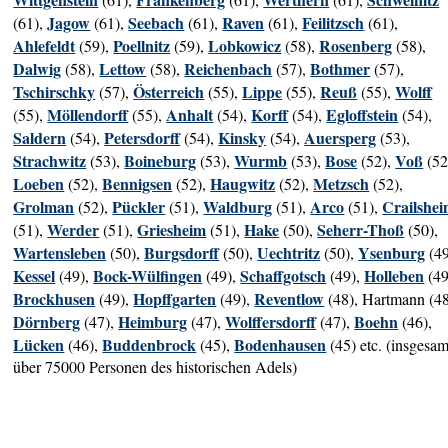
Jagow
Seebach
Raven
Feilitzsch
(61),
(61),
(61),
(61),
(61),
Ahlefeldt
Poellnitz
Lobkowicz
Rosenberg
(59),
(59),
(58),
(58),
Dalwig
Lettow
Reichenbach
Bothmer
(58),
(58),
(57),
(57),
Tschirschky
Österreich
Lippe
Reuß
Wolff
(57),
(55),
(55),
(55),
Möllendorff
Anhalt
Korff
Egloffstein
(55),
(55),
(54),
(54),
(54),
Saldern
Petersdorff
Kinsky
Auersperg
(54),
(54),
(54),
(53),
Strachwitz
Boineburg
Wurmb
Bose
Voß
(53),
(53),
(53),
(52),
(52
Loeben
Bennigsen
Haugwitz
Metzsch
(52),
(52),
(52),
(52),
Grolman
Pückler
Waldburg
Arco
Crailshe
(52),
(51),
(51),
(51),
Werder
Griesheim
Hake
Seherr-Thoß
(51),
(51),
(51),
(50),
(50),
Wartensleben
Burgsdorff
Uechtritz
Ysenburg
(50),
(50),
(50),
(49
Kessel
Bock-Wülfingen
Schaffgotsch
Holleben
(49),
(49),
(49),
(49
Brockhusen
Hopffgarten
Reventlow
(49),
(49),
(48), Hartmann (48
Dörnberg
Heimburg
Wolffersdorff
Boehn
(47),
(47),
(47),
(46),
Lücken
Buddenbrock
Bodenhausen
(46),
(45),
(45) etc. (insgesam
über 75000 Personen des historischen Adels)