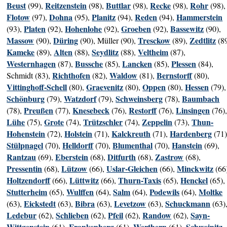
Beust
Reitzenstein
Buttlar
Recke
Rohr
(99),
(98),
(98),
(98),
(98),
Flotow
Dohna
Planitz
Reden
Hammerstein
(97),
(95),
(94),
(94),
Platen
Hohenlohe
Groeben
Bassewitz
(93),
(92),
(92),
(92),
(90),
Massow
Düring
Tresckow
Zedtlitz
(90),
(90), Müller (90),
(89),
(89
Kameke
Alten
Seydlitz
Veltheim
(89),
(88),
(88),
(87),
Westernhagen
Bussche
Lancken
Plessen
(87),
(85),
(85),
(84),
Richthofen
Waldow
Bernstorff
Schmidt (83),
(82),
(81),
(80),
Vittinghoff-Schell
Graevenitz
Oppen
Hessen
(80),
(80),
(80),
(79),
Schönburg
Watzdorf
Schweinsberg
Baumbach
(79),
(79),
(78),
Preußen
Knesebeck
Restorff
Linsingen
(78),
(77),
(76),
(76),
(76)
Lühe
Grote
Trützschler
Zeppelin
Thun-
(75),
(74),
(74),
(73),
Hohenstein
Holstein
Kalckreuth
Hardenberg
(72),
(71),
(71),
(71)
Stülpnagel
Helldorff
Blumenthal
Hanstein
(70),
(70),
(70),
(69),
Rantzau
Eberstein
Ditfurth
Zastrow
(69),
(68),
(68),
(68),
Pressentin
Lützow
Uslar-Gleichen
Minckwitz
(68),
(66),
(66),
(66
Holtzendorff
Lüttwitz
Thurn-Taxis
Henckel
(66),
(66),
(65),
(65),
Stutterheim
Wulffen
Salm
Podewils
Moltke
(65),
(64),
(64),
(64),
Eickstedt
Bibra
Levetzow
Schuckmann
(63),
(63),
(63),
(63),
(63)
Ledebur
Schlieben
Pfeil
Randow
Sayn-
(62),
(62),
(62),
(62),
Wittgenstein
Frankenberg
Werthern
Schweinitz
(61),
(61),
(61),