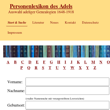
Personenlexikon des Adels
Auswahl adeliger Genealogien 1648-1918
Start & Suche
Literatur
Neues
Kontakt
Datenschutz
Impressum
A
B
C
D
E
F
G
H
I
J
K
L
M
N
O
P
Q
R
S
T
U
V
W
X
Y
Z
Vorname:
Nachname:
(exakte Namensuche mit vorangestelltem Leerzeichen)
Geburtsort: