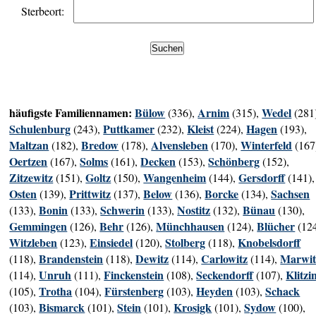
Sterbeort:
häufigste Familiennamen:
Bülow
Arnim
Wedel
(336),
(315),
(281
Schulenburg
Puttkamer
Kleist
Hagen
(243),
(232),
(224),
(193),
Maltzan
Bredow
Alvensleben
Winterfeld
(182),
(178),
(170),
(167
Oertzen
Solms
Decken
Schönberg
(167),
(161),
(153),
(152),
Zitzewitz
Goltz
Wangenheim
Gersdorff
(151),
(150),
(144),
(141),
Osten
Prittwitz
Below
Borcke
Sachsen
(139),
(137),
(136),
(134),
Bonin
Schwerin
Nostitz
Bünau
(133),
(133),
(133),
(132),
(130),
Gemmingen
Behr
Münchhausen
Blücher
(126),
(126),
(124),
(124
Witzleben
Einsiedel
Stolberg
Knobelsdorff
(123),
(120),
(118),
Brandenstein
Dewitz
Carlowitz
Marwit
(118),
(118),
(114),
(114),
Unruh
Finckenstein
Seckendorff
Klitzi
(114),
(111),
(108),
(107),
Trotha
Fürstenberg
Heyden
Schack
(105),
(104),
(103),
(103),
Bismarck
Stein
Krosigk
Sydow
(103),
(101),
(101),
(101),
(100),