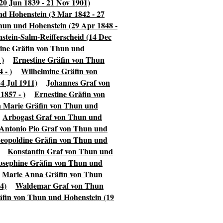
20 Jun 1839 - 21 Nov 1901)
d Hohenstein (3 Mar 1842 - 27
hun und Hohenstein (29 Apr 1848 -
tein-Salm-Reifferscheid (14 Dec
ine Gräfin von Thun und
 )
Ernestine Gräfin von Thun
 - )
Wilhelmine Gräfin von
4 Jul 1911)
Johannes Graf von
1857 - )
Ernestine Gräfin von
 Marie Gräfin von Thun und
Arbogast Graf von Thun und
Antonio Pio Graf von Thun und
eopoldine Gräfin von Thun und
Konstantin Graf von Thun und
osephine Gräfin von Thun und
Marie Anna Gräfin von Thun
4)
Waldemar Graf von Thun
fin von Thun und Hohenstein (19