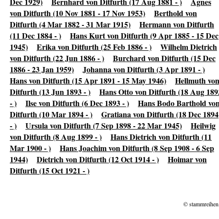
Dec 1929)
Bernhard von Ditfurth (17 Aug 1881 - )
Agnes
von Ditfurth (10 Nov 1881 - 17 Nov 1953)
Berthold von
Ditfurth (4 Mar 1882 - 31 Mar 1915)
Hermann von Ditfurth
(11 Dec 1884 - )
Hans Kurt von Ditfurth (9 Apr 1885 - 15 Dec
1945)
Erika von Ditfurth (25 Feb 1886 - )
Wilhelm Dietrich
von Ditfurth (22 Jun 1886 - )
Burchard von Ditfurth (15 Dec
1886 - 23 Jan 1959)
Johanna von Ditfurth (3 Apr 1891 - )
Hans von Ditfurth (15 Apr 1891 - 15 May 1946)
Hellmuth vo
Ditfurth (13 Jun 1893 - )
Hans Otto von Ditfurth (18 Aug 189
- )
Ilse von Ditfurth (6 Dec 1893 - )
Hans Bodo Barthold vo
Ditfurth (10 Mar 1894 - )
Gratiana von Ditfurth (18 Dec 1894
- )
Ursula von Ditfurth (7 Sep 1898 - 22 Mar 1945)
Heilwig
von Ditfurth (8 Aug 1899 - )
Hans Dietrich von Ditfurth (11
Mar 1900 - )
Hans Joachim von Ditfurth (8 Sep 1908 - 6 Sep
1944)
Dietrich von Ditfurth (12 Oct 1914 - )
Hoimar von
Ditfurth (15 Oct 1921 - )
© stammreihen