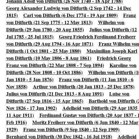
Johann Adolf von Ditfurth (26 Nov 1740 - 18 Apr 1788)
Georg Alexander Ludwig von Ditfurth (2 Sep 1742 - 14 Dec
1815)
Carl von Ditfurth (6 Dec 1774 - 19 Apr 1809)
Franz
von Ditfurth (21 Sep 1775 - 12 May 1813)
Wilhelm von
Ditfurth (29 Jun 1780 - 20 Aug 1855)
Julius von Ditfurth (12
Jul 1785 - 25 Jul 1815)
Georg Friedrich Ferdinand Freiherr
von Ditfurth (29 Aug 1794 - 16 Apr 1871)
Franz Wilhelm von
Ditfurth (1 Oct 1801 - 25 May 1880)
Maximilian Joseph Karl
von Ditfurth (10 May 1806 - 8 Aug 1861)
Friedrich Georg
Franz von Ditfurth (22 Mar 1808 - 7 Sep 1894)
Karoline von
Ditfurth (28 Nov 1808 - 10 Oct 1886)
Wilhelm von Ditfurth (1
Jan 1810 - 5 Jan 1876)
Franz von Ditfurth (11 Jan 1810 - 6
Nov 1858)
Arthur von Ditfurth (20 Jan 1813 - 25 Dec 1878)
Julius von Ditfurth (21 Dec 1813 - 8 Aug 1891)
Luise von
Ditfurth (27 Sep 1816 - 15 Apr 1865)
Barthold von Ditfurth (
Nov 1826 - 17 Jun 1902)
Adelheid von Ditfurth (29 Apr 1835 
11 Apr 1911)
Ferdinand Gustav von Ditfurth (20 Apr 1837 - 
Feb 1916)
Moritz Freiherr von Ditfurth (6 Jun 1840 - 12 Mar
1929)
Franz von Ditfurth (9 Sep 1840 - 12 Sep 1909)
Bernhard von Ditfurth (30 Dec 1842 - 16 Jul 1918)
Adelheid