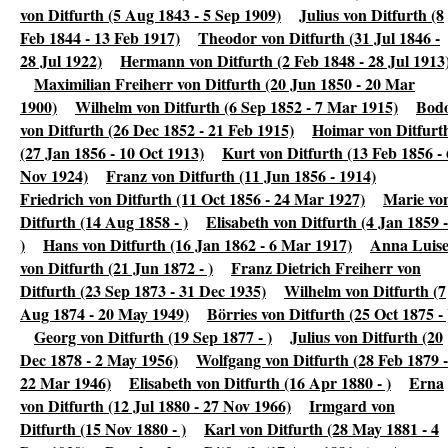
von Ditfurth (5 Aug 1843 - 5 Sep 1909)
Julius von Ditfurth (8
Feb 1844 - 13 Feb 1917)
Theodor von Ditfurth (31 Jul 1846 -
28 Jul 1922)
Hermann von Ditfurth (2 Feb 1848 - 28 Jul 1913
Maximilian Freiherr von Ditfurth (20 Jun 1850 - 20 Mar
1900)
Wilhelm von Ditfurth (6 Sep 1852 - 7 Mar 1915)
Bod
von Ditfurth (26 Dec 1852 - 21 Feb 1915)
Hoimar von Ditfurt
(27 Jan 1856 - 10 Oct 1913)
Kurt von Ditfurth (13 Feb 1856 - 
Nov 1924)
Franz von Ditfurth (11 Jun 1856 - 1914)
Friedrich von Ditfurth (11 Oct 1856 - 24 Mar 1927)
Marie vo
Ditfurth (14 Aug 1858 - )
Elisabeth von Ditfurth (4 Jan 1859 -
)
Hans von Ditfurth (16 Jan 1862 - 6 Mar 1917)
Anna Luis
von Ditfurth (21 Jun 1872 - )
Franz Dietrich Freiherr von
Ditfurth (23 Sep 1873 - 31 Dec 1935)
Wilhelm von Ditfurth (7
Aug 1874 - 20 May 1949)
Börries von Ditfurth (25 Oct 1875 - 
Georg von Ditfurth (19 Sep 1877 - )
Julius von Ditfurth (20
Dec 1878 - 2 May 1956)
Wolfgang von Ditfurth (28 Feb 1879 -
22 Mar 1946)
Elisabeth von Ditfurth (16 Apr 1880 - )
Erna
von Ditfurth (12 Jul 1880 - 27 Nov 1966)
Irmgard von
Ditfurth (15 Nov 1880 - )
Karl von Ditfurth (28 May 1881 - 4