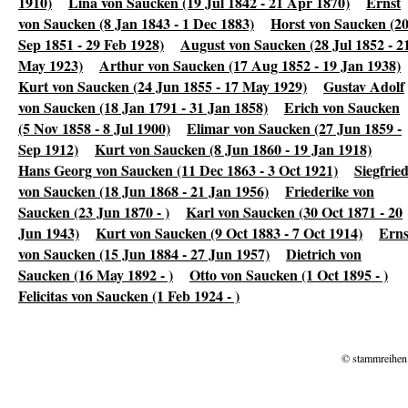
1910)
Lina von Saucken (19 Jul 1842 - 21 Apr 1870)
Ernst
von Saucken (8 Jan 1843 - 1 Dec 1883)
Horst von Saucken (2
Sep 1851 - 29 Feb 1928)
August von Saucken (28 Jul 1852 - 2
May 1923)
Arthur von Saucken (17 Aug 1852 - 19 Jan 1938)
Kurt von Saucken (24 Jun 1855 - 17 May 1929)
Gustav Adolf
von Saucken (18 Jan 1791 - 31 Jan 1858)
Erich von Saucken
(5 Nov 1858 - 8 Jul 1900)
Elimar von Saucken (27 Jun 1859 -
Sep 1912)
Kurt von Saucken (8 Jun 1860 - 19 Jan 1918)
Hans Georg von Saucken (11 Dec 1863 - 3 Oct 1921)
Siegfrie
von Saucken (18 Jun 1868 - 21 Jan 1956)
Friederike von
Saucken (23 Jun 1870 - )
Karl von Saucken (30 Oct 1871 - 20
Jun 1943)
Kurt von Saucken (9 Oct 1883 - 7 Oct 1914)
Erns
von Saucken (15 Jun 1884 - 27 Jun 1957)
Dietrich von
Saucken (16 May 1892 - )
Otto von Saucken (1 Oct 1895 - )
Felicitas von Saucken (1 Feb 1924 - )
© stammreihen