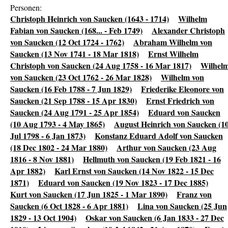
Personen:
Christoph Heinrich von Saucken (1643 - 1714)
Wilhelm
Fabian von Saucken (168... - Feb 1749)
Alexander Christoph
von Saucken (12 Oct 1724 - 1762)
Abraham Wilhelm von
Saucken (13 Nov 1741 - 18 Mar 1818)
Ernst Wilhelm
Christoph von Saucken (24 Aug 1758 - 16 Mar 1817)
Wilhel
von Saucken (23 Oct 1762 - 26 Mar 1828)
Wilhelm von
Saucken (16 Feb 1788 - 7 Jun 1829)
Friederike Eleonore von
Saucken (21 Sep 1788 - 15 Apr 1830)
Ernst Friedrich von
Saucken (24 Aug 1791 - 25 Apr 1854)
Eduard von Saucken
(10 Aug 1793 - 4 May 1865)
August Heinrich von Saucken (1
Jul 1798 - 6 Jan 1873)
Konstanz Eduard Adolf von Saucken
(18 Dec 1802 - 24 Mar 1880)
Arthur von Saucken (23 Aug
1816 - 8 Nov 1881)
Hellmuth von Saucken (19 Feb 1821 - 16
Apr 1882)
Karl Ernst von Saucken (14 Nov 1822 - 15 Dec
1871)
Eduard von Saucken (19 Nov 1823 - 17 Dec 1885)
Kurt von Saucken (17 Jun 1825 - 1 Mar 1890)
Franz von
Saucken (6 Oct 1828 - 6 Apr 1881)
Lina von Saucken (25 Jun
1829 - 13 Oct 1904)
Oskar von Saucken (6 Jan 1833 - 27 Dec