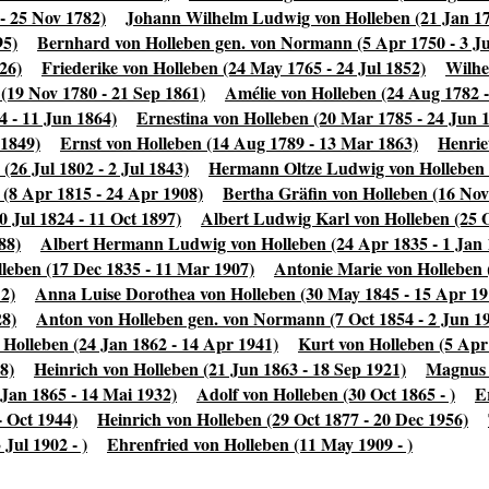
- 25 Nov 1782)
Johann Wilhelm Ludwig von Holleben (21 Jan 17
95)
Bernhard von Holleben gen. von Normann (5 Apr 1750 - 3 Ju
26)
Friederike von Holleben (24 May 1765 - 24 Jul 1852)
Wilhe
(19 Nov 1780 - 21 Sep 1861)
Amélie von Holleben (24 Aug 1782 -
4 - 11 Jun 1864)
Ernestina von Holleben (20 Mar 1785 - 24 Jun 
 1849)
Ernst von Holleben (14 Aug 1789 - 13 Mar 1863)
Henrie
(26 Jul 1802 - 2 Jul 1843)
Hermann Oltze Ludwig von Holleben 
 (8 Apr 1815 - 24 Apr 1908)
Bertha Gräfin von Holleben (16 Nov
 Jul 1824 - 11 Oct 1897)
Albert Ludwig Karl von Holleben (25 O
88)
Albert Hermann Ludwig von Holleben (24 Apr 1835 - 1 Jan 
leben (17 Dec 1835 - 11 Mar 1907)
Antonie Marie von Holleben (
12)
Anna Luise Dorothea von Holleben (30 May 1845 - 15 Apr 19
28)
Anton von Holleben gen. von Normann (7 Oct 1854 - 2 Jun 1
 Holleben (24 Jan 1862 - 14 Apr 1941)
Kurt von Holleben (5 Apr
8)
Heinrich von Holleben (21 Jun 1863 - 18 Sep 1921)
Magnus 
 Jan 1865 - 14 Mai 1932)
Adolf von Holleben (30 Oct 1865 - )
E
- Oct 1944)
Heinrich von Holleben (29 Oct 1877 - 20 Dec 1956)
Jul 1902 - )
Ehrenfried von Holleben (11 May 1909 - )