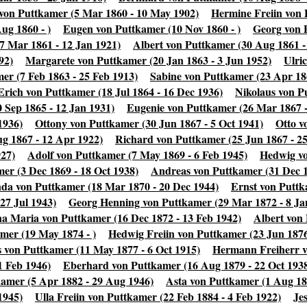
von Puttkamer (5 Mar 1860 - 10 May 1902)
Hermine Freiin von 
ug 1860 - )
Eugen von Puttkamer (10 Nov 1860 - )
Georg von 
7 Mar 1861 - 12 Jan 1921)
Albert von Puttkamer (30 Aug 1861 -
92)
Margarete von Puttkamer (20 Jan 1863 - 3 Jun 1952)
Ulri
er (7 Feb 1863 - 25 Feb 1913)
Sabine von Puttkamer (23 Apr 186
Erich von Puttkamer (18 Jul 1864 - 16 Dec 1936)
Nikolaus von P
 Sep 1865 - 12 Jan 1931)
Eugenie von Puttkamer (26 Mar 1867 -
1936)
Ottony von Puttkamer (30 Jun 1867 - 5 Oct 1941)
Otto v
g 1867 - 12 Apr 1922)
Richard von Puttkamer (25 Jun 1867 - 25
927)
Adolf von Puttkamer (7 May 1869 - 6 Feb 1945)
Hedwig vo
er (3 Dec 1869 - 18 Oct 1938)
Andreas von Puttkamer (31 Dec 1
a von Puttkamer (18 Mar 1870 - 20 Dec 1944)
Ernst von Puttk
27 Jul 1943)
Georg Henning von Puttkamer (29 Mar 1872 - 8 Ja
a Maria von Puttkamer (16 Dec 1872 - 13 Feb 1942)
Albert von 
mer (19 May 1874 - )
Hedwig Freiin von Puttkamer (23 Jun 1876
 von Puttkamer (11 May 1877 - 6 Oct 1915)
Hermann Freiherr v
1 Feb 1946)
Eberhard von Puttkamer (16 Aug 1879 - 22 Oct 193
kamer (5 Apr 1882 - 29 Aug 1946)
Asta von Puttkamer (1 Aug 188
1945)
Ulla Freiin von Puttkamer (22 Feb 1884 - 4 Feb 1922)
Je