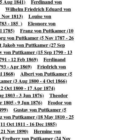
25 Aug 1841)
Ferdinand von
Wilhelm Friedrich Eduard von
1 Nov 1813)
Louise von
83 - 185_)
Eleonore von
l 1785)
Franz von Puttkamer (10
org von Puttkamer (5 Nov 1787 - 26
t Jakob von Puttkamer (27 Sep
 von Puttkamer (15 Sep 1790 - 13
791 - 12 Feb 1869)
Ferdinand
93 - Apr 1869)
Friedrich von
l 1868)
Albert von Puttkamer (5
kamer (3 Aug 1800 - 4 Oct 1866)
2 Oct 1800 - 17 Apr 1874)
g 1803 - 3 Jun 1876)
Theodor
 1805 - 9 Jun 1876)
Feodor von
899)
Gustav von Puttkamer (5
 von Puttkamer (18 May 1810 - 25
11 Oct 1811 - 16 Dec 1885)
 21 Nov 1890)
Hermine von
 Freiherr von Puttkamer (24 Nov