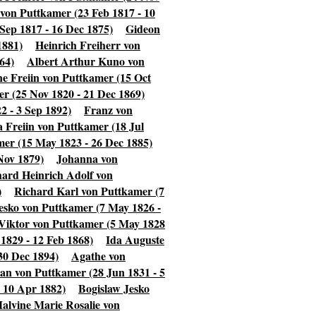
von Puttkamer (23 Feb 1817 - 10
Sep 1817 - 16 Dec 1875)
Gideon
1881)
Heinrich Freiherr von
64)
Albert Arthur Kuno von
e Freiin von Puttkamer (15 Oct
r (25 Nov 1820 - 21 Dec 1869)
2 - 3 Sep 1892)
Franz von
 Freiin von Puttkamer (18 Jul
mer (15 May 1823 - 26 Dec 1885)
Nov 1879)
Johanna von
ard Heinrich Adolf von
)
Richard Karl von Puttkamer (7
sko von Puttkamer (7 May 1826 -
Viktor von Puttkamer (5 May 1828
1829 - 12 Feb 1868)
Ida Auguste
30 Dec 1894)
Agathe von
an von Puttkamer (28 Jun 1831 - 5
 10 Apr 1882)
Bogislaw Jesko
alvine Marie Rosalie von