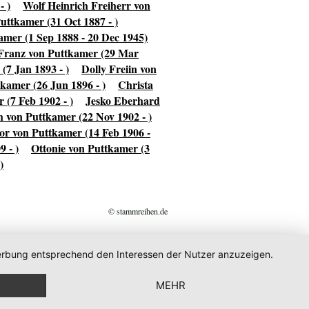
- )
Wolf Heinrich Freiherr von
uttkamer (31 Oct 1887 - )
amer (1 Sep 1888 - 20 Dec 1945)
Franz von Puttkamer (29 Mar
(7 Jan 1893 - )
Dolly Freiin von
kamer (26 Jun 1896 - )
Christa
 (7 Feb 1902 - )
Jesko Eberhard
h von Puttkamer (22 Nov 1902 - )
r von Puttkamer (14 Feb 1906 -
 - )
Ottonie von Puttkamer (3
)
© stammreihen.de
 Werbung entsprechend den Interessen der Nutzer anzuzeigen.
MEHR