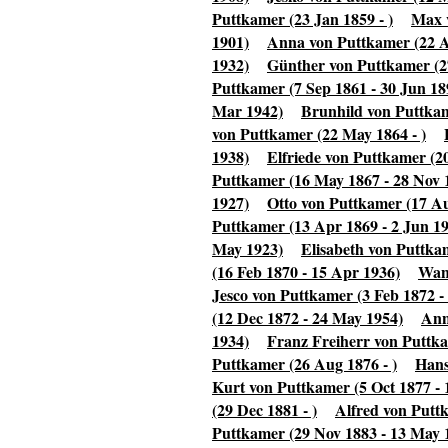
Puttkamer (23 Jan 1859 - )
Max 
1901)
Anna von Puttkamer (22 A
1932)
Günther von Puttkamer (2
Puttkamer (7 Sep 1861 - 30 Jun 18
Mar 1942)
Brunhild von Puttkam
von Puttkamer (22 May 1864 - )
1938)
Elfriede von Puttkamer (20
Puttkamer (16 May 1867 - 28 Nov 
1927)
Otto von Puttkamer (17 Au
Puttkamer (13 Apr 1869 - 2 Jun 1
May 1923)
Elisabeth von Puttkam
(16 Feb 1870 - 15 Apr 1936)
Wand
Jesco von Puttkamer (3 Feb 1872 - 
(12 Dec 1872 - 24 May 1954)
Ann
1934)
Franz Freiherr von Puttka
Puttkamer (26 Aug 1876 - )
Hans
Kurt von Puttkamer (5 Oct 1877 - 
(29 Dec 1881 - )
Alfred von Putt
Puttkamer (29 Nov 1883 - 13 May 