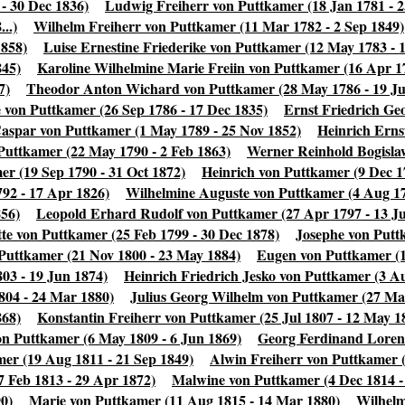
- 30 Dec 1836)
Ludwig Freiherr von Puttkamer (18 Jan 1781 - 
..)
Wilhelm Freiherr von Puttkamer (11 Mar 1782 - 2 Sep 1849)
1858)
Luise Ernestine Friederike von Puttkamer (12 May 1783 - 
845)
Karoline Wilhelmine Marie Freiin von Puttkamer (16 Apr 17
7)
Theodor Anton Wichard von Puttkamer (28 May 1786 - 19 Ju
 von Puttkamer (26 Sep 1786 - 17 Dec 1835)
Ernst Friedrich Ge
aspar von Puttkamer (1 May 1789 - 25 Nov 1852)
Heinrich Erns
Puttkamer (22 May 1790 - 2 Feb 1863)
Werner Reinhold Bogislaw
r (19 Sep 1790 - 31 Oct 1872)
Heinrich von Puttkamer (9 Dec 1
92 - 17 Apr 1826)
Wilhelmine Auguste von Puttkamer (4 Aug 17
856)
Leopold Erhard Rudolf von Puttkamer (27 Apr 1797 - 13 Ju
tte von Puttkamer (25 Feb 1799 - 30 Dec 1878)
Josephe von Putt
 Puttkamer (21 Nov 1800 - 23 May 1884)
Eugen von Puttkamer (1
03 - 19 Jun 1874)
Heinrich Friedrich Jesko von Puttkamer (3 Au
804 - 24 Mar 1880)
Julius Georg Wilhelm von Puttkamer (27 Mar
868)
Konstantin Freiherr von Puttkamer (25 Jul 1807 - 12 May 1
on Puttkamer (6 May 1809 - 6 Jun 1869)
Georg Ferdinand Lorenz
er (19 Aug 1811 - 21 Sep 1849)
Alwin Freiherr von Puttkamer (
7 Feb 1813 - 29 Apr 1872)
Malwine von Puttkamer (4 Dec 1814 -
90)
Marie von Puttkamer (11 Aug 1815 - 14 Mar 1880)
Wilhelm