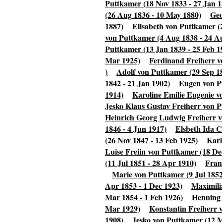
Puttkamer (18 Nov 1833 - 27 Jan 1
(26 Aug 1836 - 10 May 1880)
Geo
1887)
Elisabeth von Puttkamer (2
von Puttkamer (4 Aug 1838 - 24 A
Puttkamer (13 Jan 1839 - 25 Feb 1
Mar 1925)
Ferdinand Freiherr v
)
Adolf von Puttkamer (29 Sep 1
1842 - 21 Jan 1902)
Eugen von P
1914)
Karoline Emilie Eugenie v
Jesko Klaus Gustav Freiherr von P
Heinrich Georg Ludwig Freiherr v
1846 - 4 Jun 1917)
Elsbeth Ida C
(26 Nov 1847 - 13 Feb 1925)
Karl
Luise Freiin von Puttkamer (18 De
(11 Jul 1851 - 28 Apr 1910)
Fran
Marie von Puttkamer (9 Jul 1852
Apr 1853 - 1 Dec 1923)
Maximili
Mar 1854 - 1 Feb 1926)
Henning 
Mar 1929)
Konstantin Freiherr 
1908)
Jesko von Puttkamer (12 M