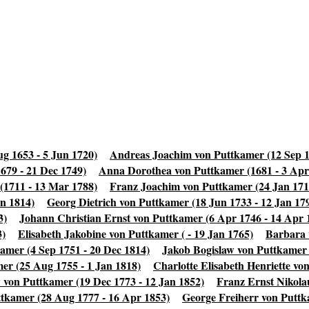
g 1653 - 5 Jun 1720)
Andreas Joachim von Puttkamer (12 Sep 1
679 - 21 Dec 1749)
Anna Dorothea von Puttkamer (1681 - 3 Apr
(1711 - 13 Mar 1788)
Franz Joachim von Puttkamer (24 Jan 1712
n 1814)
Georg Dietrich von Puttkamer (18 Jun 1733 - 12 Jan 17
3)
Johann Christian Ernst von Puttkamer (6 Apr 1746 - 14 Apr 
3)
Elisabeth Jakobine von Puttkamer ( - 19 Jan 1765)
Barbara 
amer (4 Sep 1751 - 20 Dec 1814)
Jakob Bogislaw von Puttkamer 
er (25 Aug 1755 - 1 Jan 1818)
Charlotte Elisabeth Henriette vo
 von Puttkamer (19 Dec 1773 - 12 Jan 1852)
Franz Ernst Nikola
tkamer (28 Aug 1777 - 16 Apr 1853)
George Freiherr von Puttk