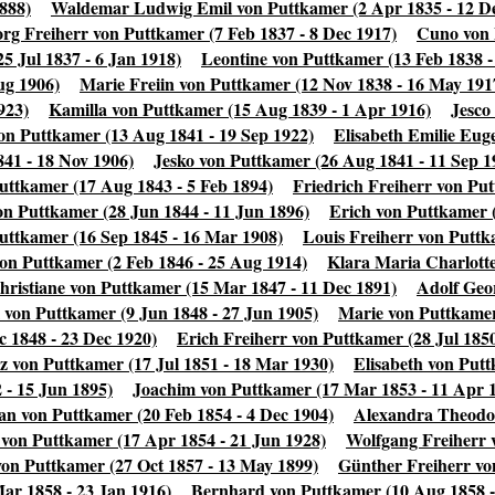
888)
Waldemar Ludwig Emil von Puttkamer (2 Apr 1835 - 12 De
rg Freiherr von Puttkamer (7 Feb 1837 - 8 Dec 1917)
Cuno von 
5 Jul 1837 - 6 Jan 1918)
Leontine von Puttkamer (13 Feb 1838 -
ug 1906)
Marie Freiin von Puttkamer (12 Nov 1838 - 16 May 191
923)
Kamilla von Puttkamer (15 Aug 1839 - 1 Apr 1916)
Jesco
on Puttkamer (13 Aug 1841 - 19 Sep 1922)
Elisabeth Emilie Eug
841 - 18 Nov 1906)
Jesko von Puttkamer (26 Aug 1841 - 11 Sep 1
uttkamer (17 Aug 1843 - 5 Feb 1894)
Friedrich Freiherr von Pu
on Puttkamer (28 Jun 1844 - 11 Jun 1896)
Erich von Puttkamer (
uttkamer (16 Sep 1845 - 16 Mar 1908)
Louis Freiherr von Puttk
on Puttkamer (2 Feb 1846 - 25 Aug 1914)
Klara Maria Charlotte
hristiane von Puttkamer (15 Mar 1847 - 11 Dec 1891)
Adolf Geo
 von Puttkamer (9 Jun 1848 - 27 Jun 1905)
Marie von Puttkamer 
c 1848 - 23 Dec 1920)
Erich Freiherr von Puttkamer (28 Jul 1850
z von Puttkamer (17 Jul 1851 - 18 Mar 1930)
Elisabeth von Putt
 - 15 Jun 1895)
Joachim von Puttkamer (17 Mar 1853 - 11 Apr 
an von Puttkamer (20 Feb 1854 - 4 Dec 1904)
Alexandra Theodor
von Puttkamer (17 Apr 1854 - 21 Jun 1928)
Wolfgang Freiherr 
von Puttkamer (27 Oct 1857 - 13 May 1899)
Günther Freiherr von
ar 1858 - 23 Jan 1916)
Bernhard von Puttkamer (10 Aug 1858 -