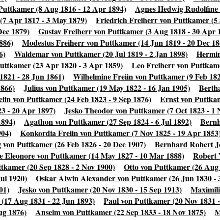
 Puttkamer (8 Aug 1816 - 12 Apr 1894)
Agnes Hedwig Rudolfine 
(7 Apr 1817 - 3 May 1879)
Friedrich Freiherr von Puttkamer (5 
Dec 1879)
Gustav Freiherr von Puttkamer (3 Aug 1818 - 30 Apr 
886)
Modestus Freiherr von Puttkamer (14 Jun 1819 - 20 Dec 18
6)
Waldemar von Puttkamer (20 Jul 1819 - 2 Jan 1898)
Hermin
uttkamer (23 Apr 1820 - 3 Apr 1859)
Leo Freiherr von Puttkame
1821 - 28 Jun 1861)
Wilhelmine Freiin von Puttkamer (9 Feb 182
1866)
Julius von Puttkamer (19 May 1822 - 16 Jan 1905)
Bertha
iin von Puttkamer (24 Feb 1823 - 9 Sep 1876)
Ernst von Puttka
3 - 20 Apr 1897)
Jesko Theodor von Puttkamer (7 Oct 1823 - 1 
1894)
Agathon von Puttkamer (27 Sep 1824 - 6 Jul 1892)
Bernh
904)
Konkordia Freiin von Puttkamer (7 Nov 1825 - 19 Apr 1853
 von Puttkamer (26 Feb 1826 - 20 Dec 1907)
Bernhard Robert Je
e Eleonore von Puttkamer (14 May 1827 - 10 Mar 1888)
Robert 
tkamer (20 Sep 1828 - 2 Nov 1900)
Otto von Puttkamer (26 Aug 
ul 1920)
Oskar Alwin Alexander von Puttkamer (26 Jun 1830 - 
01)
Jesko von Puttkamer (20 Nov 1830 - 15 Sep 1913)
Maximili
(17 Aug 1831 - 22 Jun 1893)
Paul von Puttkamer (20 Nov 1831 -
ug 1876)
Anselm von Puttkamer (22 Sep 1833 - 18 Nov 1875)
M