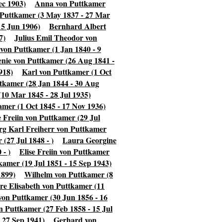
c 1903)
Anna von Puttkamer
Puttkamer (3 May 1837 - 27 Mar
 5 Jun 1906)
Bernhard Albert
7)
Julius Emil Theodor von
 von Puttkamer (1 Jan 1840 - 9
enie von Puttkamer (26 Aug 1841 -
918)
Karl von Puttkamer (1 Oct
ttkamer (28 Jan 1844 - 30 Aug
10 Mar 1845 - 28 Jul 1935)
amer (1 Oct 1845 - 17 Nov 1936)
 Freiin von Puttkamer (29 Jul
rg Karl Freiherr von Puttkamer
(27 Jul 1848 - )
Laura Georgine
 - )
Elise Freiin von Puttkamer
kamer (19 Jul 1851 - 15 Sep 1943)
1899)
Wilhelm von Puttkamer (8
e Elisabeth von Puttkamer (11
von Puttkamer (30 Jun 1856 - 16
 Puttkamer (27 Feb 1858 - 15 Jul
 27 Sep 1941)
Gerhard von