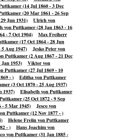
Puttkamer (14 Jul 1860 - 3 Dec
Puttkamer (20 Mar 1861 - 26 Sep
 29 Jun 1931)
Ulrich von
ch von Puttkamer (28 Jan 1863 - 16
4 - 7 Oct 1904)
Max Freiherr
uttkamer (17 Oct 1864 - 28 Jun
 5 Aug 1947)
Jesko Peter von
on Puttkamer (2 Aug 1867 - 21 Dec
 Jan 1953)
Viktor von
n Puttkamer (27 Jul 1869 - 10
869 - )
Editha von Puttkamer
amer (3 Oct 1870 - 25 Aug 1937)
n 1937)
Elisabeth von Puttkamer
Puttkamer (25 Oct 1872 - 9 Sep
 - 5 Mar 1945)
Jesco von
on Puttkamer (12 Nov 1877 - )
8)
Helene Freiin von Puttkamer
2 - )
Hans Joachim von
sco von Puttkamer (31 Jan 1885 -