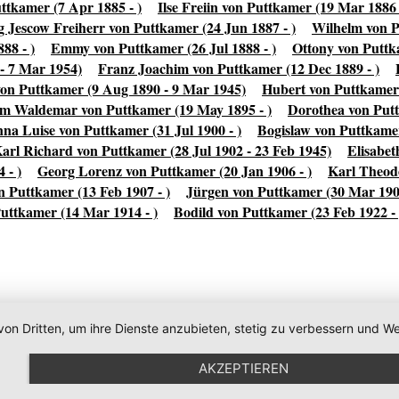
ttkamer (7 Apr 1885 - )
Ilse Freiin von Puttkamer (19 Mar 1886 
 Jescow Freiherr von Puttkamer (24 Jun 1887 - )
Wilhelm von P
88 - )
Emmy von Puttkamer (26 Jul 1888 - )
Ottony von Puttk
- 7 Mar 1954)
Franz Joachim von Puttkamer (12 Dec 1889 - )
von Puttkamer (9 Aug 1890 - 9 Mar 1945)
Hubert von Puttkamer 
m Waldemar von Puttkamer (19 May 1895 - )
Dorothea von Putt
na Luise von Puttkamer (31 Jul 1900 - )
Bogislaw von Puttkamer
arl Richard von Puttkamer (28 Jul 1902 - 23 Feb 1945)
Elisabet
 - )
Georg Lorenz von Puttkamer (20 Jan 1906 - )
Karl Theodo
n Puttkamer (13 Feb 1907 - )
Jürgen von Puttkamer (30 Mar 1909
uttkamer (14 Mar 1914 - )
Bodild von Puttkamer (23 Feb 1922 - 
von Dritten, um ihre Dienste anzubieten, stetig zu verbessern und
AKZEPTIEREN