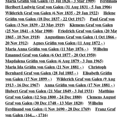
Maria Gräfin von Galen (15 Jul 1826 - 3 Mar 1909)
Ferdinan
Heribert Ludwig Graf von Galen (31 Aug 1831 - 5 Jan 1906)
Wilderich Graf von Galen (6 Nov 1835 - 29 Jan 1922)
Helene
Gräfin von Galen (18 Dec 1837 - 22 Oct 1917)
Paul Graf von
Galen (3 Nov 1839 - 23 May 1919)
Klemens Graf von Galen
(25 Nov 1841 - 6 Mar 1908)
Friedrich Graf von Galen (20 Ma
1865 - 10 Nov 1918)
Augustinus Graf von Galen (1 Oct 1866 -
20 Nov 1912)
Agnes Gräfin von Galen (11 Aug 1872 - )
Maria Anna Gräfin von Galen (11 May 1876 - )
Wilhelm
Emanuel Graf von Galen (6 Oct 1877 - 20 Oct 1950)
Magdalena Gräfin von Galen (6 Aug 1879 - 3 Jun 1965)
Maria Ida Gräfin von Galen (21 Nov 1881 - )
Christoph
Bernhard Graf von Galen (28 Jul 1885 - )
Elisabeth Gräfin
von Galen (17 Nov 1899 - )
Wilderich Graf von Galen (9 Aug
1913 - 16 Dec 1967)
Anna Gräfin von Galen (17 Nov 1881 - )
Hubert Graf von Galen (21 Mar 1849 - 3 Jul 1931)
Matthias
Graf von Galen (12 Sep 1800 - 24 Dec 1880)
Clemens August
Graf von Galen (30 Dec 1748 - 13 May 1820)
Wilhelm
Ferdinand von Galen (1 Nov 1690 - 28 Dec 1769)
Franz Graf
von Galen (164... - 1716)