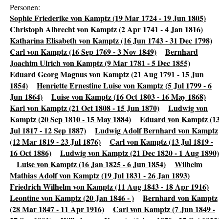
Personen:
Sophie Friederike von Kamptz (19 Mar 1724 - 19 Jun 1805)
Christoph Albrecht von Kamptz (2 Apr 1741 - 4 Jan 1816)
Katharina Elisabeth von Kamptz (16 Jun 1743 - 31 Dec 1798)
Carl von Kamptz (16 Sep 1769 - 3 Nov 1849)
Bernhard
Joachim Ulrich von Kamptz (9 Mar 1781 - 5 Dec 1855)
Eduard Georg Magnus von Kamptz (21 Aug 1791 - 15 Jun
1854)
Henriette Ernestine Luise von Kamptz (5 Jul 1799 - 6
Jun 1864)
Luise von Kamptz (16 Oct 1803 - 16 May 1868)
Karl von Kamptz (21 Oct 1808 - 15 Jun 1870)
Ludwig von
Kamptz (20 Sep 1810 - 15 May 1884)
Eduard von Kamptz (1
Jul 1817 - 12 Sep 1887)
Ludwig Adolf Bernhard von Kamptz
(12 Mar 1819 - 23 Jul 1876)
Carl von Kamptz (13 Jul 1819 -
16 Oct 1886)
Ludwig von Kamptz (21 Dec 1820 - 1 Aug 1890)
Luise von Kamptz (16 Jan 1825 - 6 Jun 1854)
Wilhelm
Mathias Adolf von Kamptz (19 Jul 1831 - 26 Jan 1893)
Friedrich Wilhelm von Kamptz (11 Aug 1843 - 18 Apr 1916)
Leontine von Kamptz (20 Jan 1846 - )
Bernhard von Kamptz
(28 Mar 1847 - 11 Apr 1916)
Carl von Kamptz (7 Jun 1849 -