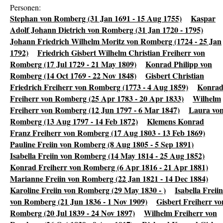
Personen:
Stephan von Romberg (31 Jan 1691 - 15 Aug 1755)
Kaspar
Adolf Johann Dietrich von Romberg (31 Jan 1720 - 1795)
Johann Friedrich Wilhelm Moritz von Romberg (1724 - 25 Jan
1792)
Friedrich Gisbert Wilhelm Christian Freiherr von
Romberg (17 Jul 1729 - 21 May 1809)
Konrad Philipp von
Romberg (14 Oct 1769 - 22 Nov 1848)
Gisbert Christian
Friedrich Freiherr von Romberg (1773 - 4 Aug 1859)
Konra
Freiherr von Romberg (25 Apr 1783 - 20 Apr 1833)
Wilhelm
Freiherr von Romberg (12 Jun 1797 - 6 Mar 1847)
Laura vo
Romberg (13 Aug 1797 - 14 Feb 1872)
Klemens Konrad
Franz Freiherr von Romberg (17 Aug 1803 - 13 Feb 1869)
Pauline Freiin von Romberg (8 Aug 1805 - 5 Sep 1891)
Isabella Freiin von Romberg (14 May 1814 - 25 Aug 1852)
Konrad Freiherr von Romberg (6 Apr 1816 - 21 Apr 1881)
Marianne Freiin von Romberg (22 Jan 1821 - 14 Dec 1884)
Karoline Freiin von Romberg (29 May 1830 - )
Isabella Freiin
von Romberg (21 Jun 1836 - 1 Nov 1909)
Gisbert Freiherr vo
Romberg (20 Jul 1839 - 24 Nov 1897)
Wilhelm Freiherr von