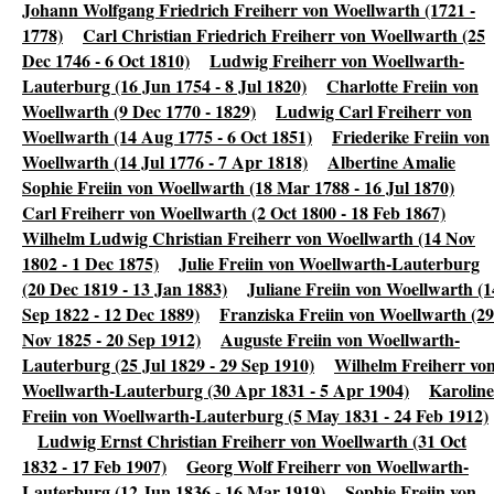
Johann Wolfgang Friedrich Freiherr von Woellwarth (1721 -
1778)
Carl Christian Friedrich Freiherr von Woellwarth (25
Dec 1746 - 6 Oct 1810)
Ludwig Freiherr von Woellwarth-
Lauterburg (16 Jun 1754 - 8 Jul 1820)
Charlotte Freiin von
Woellwarth (9 Dec 1770 - 1829)
Ludwig Carl Freiherr von
Woellwarth (14 Aug 1775 - 6 Oct 1851)
Friederike Freiin von
Woellwarth (14 Jul 1776 - 7 Apr 1818)
Albertine Amalie
Sophie Freiin von Woellwarth (18 Mar 1788 - 16 Jul 1870)
Carl Freiherr von Woellwarth (2 Oct 1800 - 18 Feb 1867)
Wilhelm Ludwig Christian Freiherr von Woellwarth (14 Nov
1802 - 1 Dec 1875)
Julie Freiin von Woellwarth-Lauterburg
(20 Dec 1819 - 13 Jan 1883)
Juliane Freiin von Woellwarth (1
Sep 1822 - 12 Dec 1889)
Franziska Freiin von Woellwarth (29
Nov 1825 - 20 Sep 1912)
Auguste Freiin von Woellwarth-
Lauterburg (25 Jul 1829 - 29 Sep 1910)
Wilhelm Freiherr vo
Woellwarth-Lauterburg (30 Apr 1831 - 5 Apr 1904)
Karoline
Freiin von Woellwarth-Lauterburg (5 May 1831 - 24 Feb 1912)
Ludwig Ernst Christian Freiherr von Woellwarth (31 Oct
1832 - 17 Feb 1907)
Georg Wolf Freiherr von Woellwarth-
Lauterburg (12 Jun 1836 - 16 Mar 1919)
Sophie Freiin von