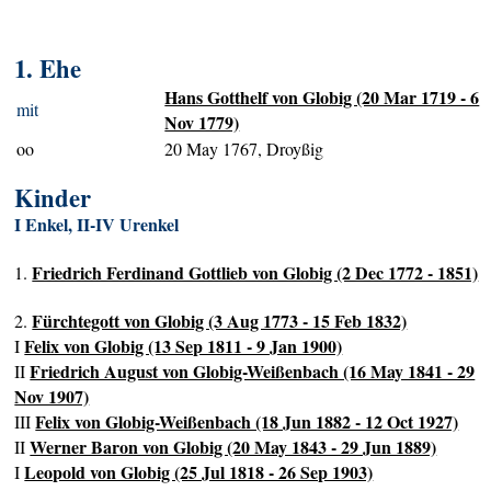
1. Ehe
Hans Gotthelf von Globig (20 Mar 1719 - 6
mit
Nov 1779)
oo
20 May 1767, Droyßig
Kinder
I Enkel, II-IV Urenkel
Friedrich Ferdinand Gottlieb von Globig (2 Dec 1772 - 1851)
1.
Fürchtegott von Globig (3 Aug 1773 - 15 Feb 1832)
2.
Felix von Globig (13 Sep 1811 - 9 Jan 1900)
I
Friedrich August von Globig-Weißenbach (16 May 1841 - 29
II
Nov 1907)
Felix von Globig-Weißenbach (18 Jun 1882 - 12 Oct 1927)
III
Werner Baron von Globig (20 May 1843 - 29 Jun 1889)
II
Leopold von Globig (25 Jul 1818 - 26 Sep 1903)
I