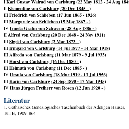
Karl Gustav Walrad von Carlsburg (22 May 1812 - 24 Aug 184
I
Klementine von Carlsburg (20 Dec 1845 - )
II
Friedrich von Schlieben (17 Jun 1865 - 1926)
III
Margarete von Schlieben (15 May 1867 - )
III
Irmela Gräfin von Schwerin (28 Aug 1886 - )
IV
Alfred von Carlsburg (20 Dec 1848 - 24 Nov 1911)
II
Sigrid von Carlsburg (2 Mar 1873 - )
III
Irmgard von Carlsburg (14 Jul 1877 - 14 Mar 1918)
III
Alfreda von Carlsburg (11 Mar 1879 - 9 Jul 1933)
III
Horst von Carlsburg (16 Dec 1880 - )
III
Helmuth von Carlsburg (11 Dec 1885 - )
III
Ursula von Carlsburg (18 Mar 1919 - 13 Jul 1956)
IV
Karin von Carlsburg (24 Sep 1890 - 17 Mar 1945)
III
Hans Jürgen Freiherr von Rosen (12 Jun 1920 - )
IV
Literatur
1. Gothaisches Genealogisches Taschenbuch der Adeligen Häuser,
Teil B, 1909, 864