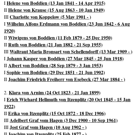
Helene von Boddien (13 Jan 1841 - 14 Apr 1915)
I
Helene von Krause (15 Aug 1863 - 10 Jan 1949)
II
Charlotte von Koppelow (5 May 1901 - )
III
Wilhelm Alfons Erdmann von Boddien (23 Jun 1842 - 6 Aug
I
1920)
Wiwigens von Boddien (11 Feb 1879 - 25 Dec 1950)
II
Ruth von Boddien (21 Jan 1882 - 21 Sep 1955)
II
Waltraut Maria Bronsart von Schellendorff (13 Mar 1909 - )
III
Johann Kasper von Boddien (27 Mar 1845 - 25 Jun 1918)
I
Albert von Boddien (28 Sep 1879 - 3 Jan 1953)
II
Sophie von Boddien (29 Dec 1851 - 21 Jun 1902)
I
Joachim Friedrich Freiherr von Esebeck (27 Mar 1884 - )
II
Klara von Arnim (24 Oct 1823 - 21 Jan 1899)
2.
Erich Wichard Hellmuth von Itzenplitz (20 Oct 1845 - 15 Jan
I
1922)
Erika von Itzenplitz (15 Oct 1872 - 18 Dec 1906)
II
Adelbert Graf vom Hagen (3 Dec 1900 - 10 Sep 1961)
III
Jost Graf vom Hagen (10 Aug 1902 - )
III
Joachim von Itzenplitz (25 Feb 1877 - )
II