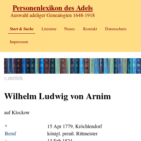
Personenlexikon des Adels
Auswahl adeliger Genealogien 1648-1918
Start & Suche
Literatur
Neues
Kontakt
Datenschutz
Impressum
« zurück
Wilhelm Ludwig von Arnim
auf Klockow
*
15 Apr 1779, Kröchlendorf
Beruf
königl. preuß. Rittmeister
+
13 Feb 1824