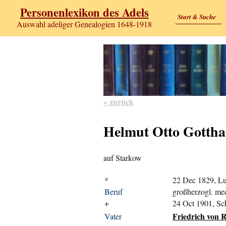
Personenlexikon des Adels
Start & Suche
Auswahl adeliger Genealogien 1648-1918
« zurück
Helmut Otto Gottha
auf Starkow
*
22 Dec 1829, Lu
Beruf
großherzogl. me
+
24 Oct 1901, Sc
Friedrich von R
Vater