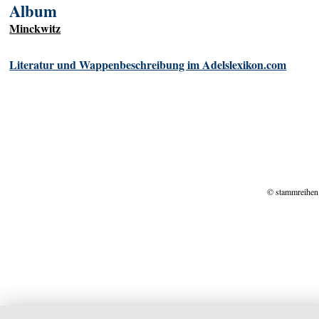
Album
Minckwitz
Literatur und Wappenbeschreibung im Adelslexikon.com
© stammreihen