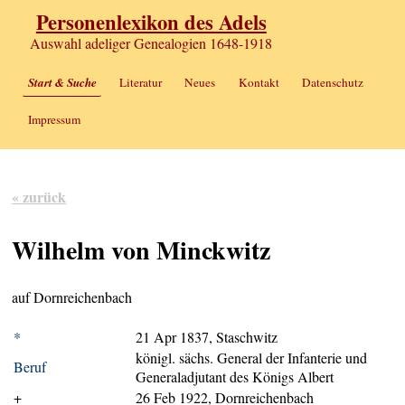
Personenlexikon des Adels
Auswahl adeliger Genealogien 1648-1918
Start & Suche
Literatur
Neues
Kontakt
Datenschutz
Impressum
« zurück
Wilhelm von Minckwitz
auf Dornreichenbach
*
21 Apr 1837, Staschwitz
königl. sächs. General der Infanterie und
Beruf
Generaladjutant des Königs Albert
+
26 Feb 1922, Dornreichenbach