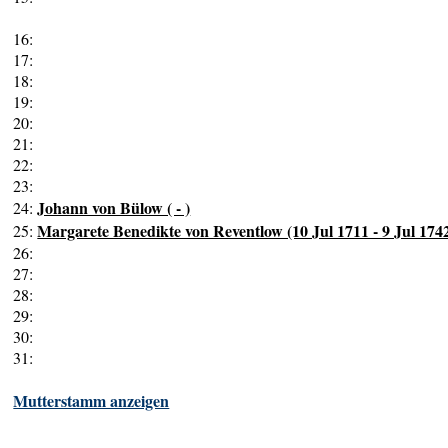
16:
17:
18:
19:
20:
21:
22:
23:
Johann von Bülow ( - )
24:
Margarete Benedikte von Reventlow (10 Jul 1711 - 9 Jul 174
25:
26:
27:
28:
29:
30:
31:
Mutterstamm anzeigen