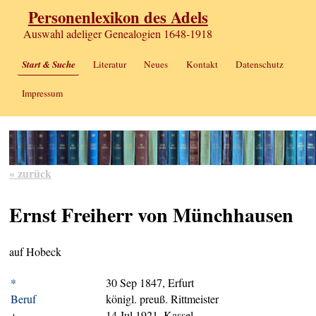
Personenlexikon des Adels
Auswahl adeliger Genealogien 1648-1918
Start & Suche
Literatur
Neues
Kontakt
Datenschutz
Impressum
« zurück
Ernst Freiherr von Münchhausen
auf Hobeck
*
30 Sep 1847, Erfurt
Beruf
königl. preuß. Rittmeister
+
14 Jul 1921, Kassel