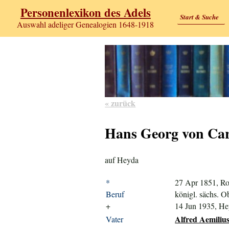
Personenlexikon des Adels
Start & Suche
Auswahl adeliger Genealogien 1648-1918
« zurück
Hans Georg von Car
auf Heyda
*
27 Apr 1851, Ro
Beruf
königl. sächs. 
+
14 Jun 1935, H
Alfred Aemilius
Vater