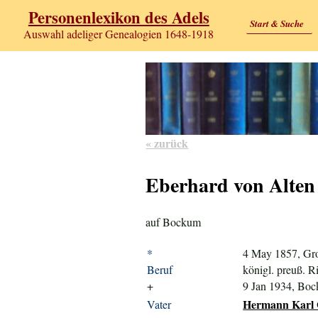
Personenlexikon des Adels
Start & Suche
Auswahl adeliger Genealogien 1648-1918
« zurück
Eberhard von Alten
auf Bockum
*
4 May 1857, Gr
Beruf
königl. preuß. Ri
+
9 Jan 1934, Bo
Hermann Karl G
Vater