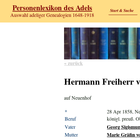
Personenlexikon des Adels
Start & Suche
Auswahl adeliger Genealogien 1648-1918
« zurück
Hermann Freiherr 
auf Neuenhof
*
28 Apr 1858, N
Beruf
königl. preuß. O
Georg Sigismun
Vater
Marie Gräfin vo
Mutter