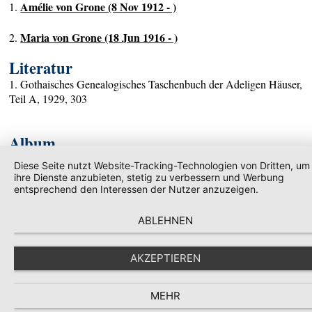
Amélie von Grone (8 Nov 1912 - )
1.
Maria von Grone (18 Jun 1916 - )
2.
Literatur
1. Gothaisches Genealogisches Taschenbuch der Adeligen Häuser,
Teil A, 1929, 303
Album
Grone
Diese Seite nutzt Website-Tracking-Technologien von Dritten, um
ihre Dienste anzubieten, stetig zu verbessern und Werbung
entsprechend den Interessen der Nutzer anzuzeigen.
Literatur und Wappenbeschreibung im Adelslexikon.com
ABLEHNEN
AKZEPTIEREN
© stammreihen
MEHR