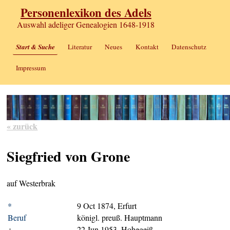
Personenlexikon des Adels
Auswahl adeliger Genealogien 1648-1918
Start & Suche
Literatur
Neues
Kontakt
Datenschutz
Impressum
« zurück
Siegfried von Grone
auf Westerbrak
*
9 Oct 1874, Erfurt
Beruf
königl. preuß. Hauptmann
+
22 Jun 1953, Hohegeiß