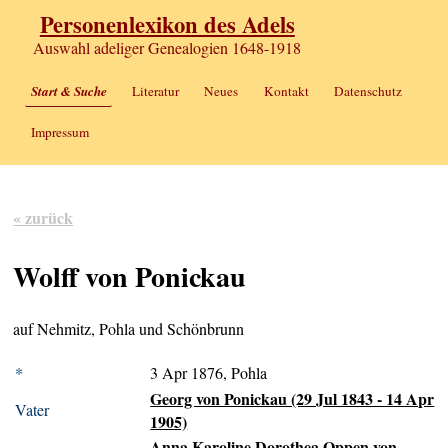
Personenlexikon des Adels
Auswahl adeliger Genealogien 1648-1918
Start & Suche
Literatur
Neues
Kontakt
Datenschutz
Impressum
« zurück
Wolff von Ponickau
auf Nehmitz, Pohla und Schönbrunn
*
3 Apr 1876, Pohla
Georg von Ponickau (29 Jul 1843 - 14 Apr
Vater
1905)
Anna Karoline Dorothea Oppen von