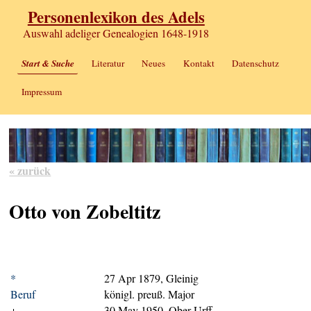
Personenlexikon des Adels
Auswahl adeliger Genealogien 1648-1918
Start & Suche
Literatur
Neues
Kontakt
Datenschutz
Impressum
« zurück
Otto von Zobeltitz
*
27 Apr 1879, Gleinig
Beruf
königl. preuß. Major
+
30 May 1950, Ober-Urff